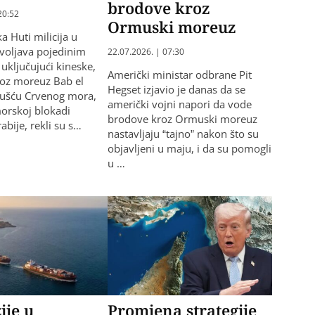
brodove kroz
20:52
Ormuski moreuz
a Huti milicija u
voljava pojedinim
22.07.2026. | 07:30
uključujući kineske,
Američki ministar odbrane Pit
roz moreuz Bab el
Hegset izjavio je danas da se
ušću Crvenog mora,
američki vojni napori da vode
orskoj blokadi
brodove kroz Ormuski moreuz
abije, rekli su s…
nastavljaju “tajno” nakon što su
objavljeni u maju, i da su pomogli
u …
ije u
Promjena strategije