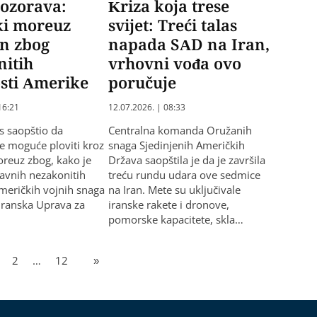
pozorava:
Kriza koja trese
i moreuz
svijet: Treći talas
en zbog
napada SAD na Iran,
nitih
vrhovni vođa ovo
sti Amerike
poručuje
16:21
12.07.2026. | 08:33
as saopštio da
Centralna komanda Oružanih
je moguće ploviti kroz
snaga Sjedinjenih Američkih
reuz zbog, kako je
Država saopštila je da je završila
avnih nezakonitih
treću rundu udara ove sedmice
američkih vojnih snaga
na Iran. Mete su uključivale
 Iranska Uprava za
iranske rakete i dronove,
pomorske kapacitete, skla…
2
…
12
»