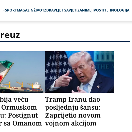
O
SPORT
MAGAZIN
ŽIVOT
ZDRAVLJE I SAVJETI
ZANIMLJIVOSTI
TEHNOLOGIJA
reuz
bija veću
Tramp Iranu dao
u Ormuskom
posljednju šansu:
u: Postignut
Zaprijetio novom
r sa Omanom
vojnom akcijom