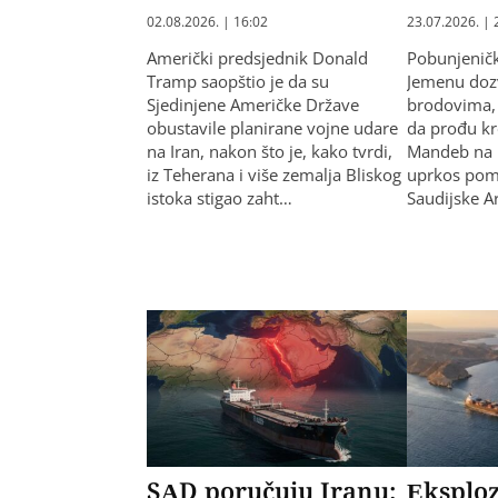
02.08.2026. | 16:02
23.07.2026. | 
Američki predsjednik Donald
Pobunjeničk
Tramp saopštio je da su
Jemenu doz
Sjedinjene Američke Države
brodovima, 
obustavile planirane vojne udare
da prođu k
na Iran, nakon što je, kako tvrdi,
Mandeb na 
iz Teherana i više zemalja Bliskog
uprkos pom
istoka stigao zaht…
Saudijske Ar
SAD poručuju Iranu:
Eksploz