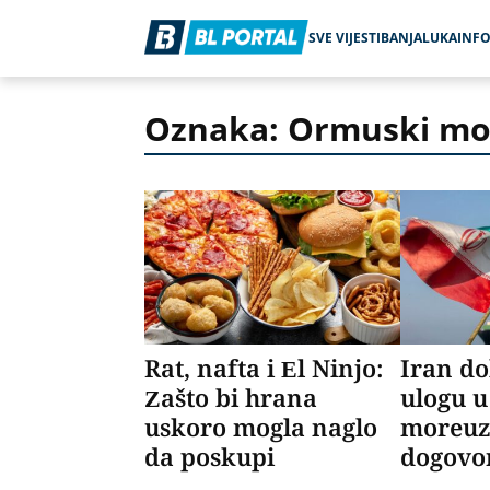
SVE VIJESTI
BANJALUKA
INF
Oznaka: Ormuski mo
Rat, nafta i El Ninjo:
Iran do
Zašto bi hrana
ulogu 
uskoro mogla naglo
moreuz
da poskupi
dogovo