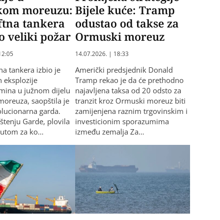
om moreuzu:
Bijele kuće: Tramp
ftna tankera
odustao od takse za
o veliki požar
Ormuski moreuz
12:05
14.07.2026. | 18:33
na tankera izbio je
Američki predsjednik Donald
 eksplozije
Tramp rekao je da će prethodno
mina u južnom dijelu
najavljena taksa od 20 odsto za
oreuza, saopštila je
tranzit kroz Ormuski moreuz biti
olucionarna garda.
zamijenjena raznim trgovinskim i
tenju Garde, plovila
investicionim sporazumima
 rutom za ko…
između zemalja Za…