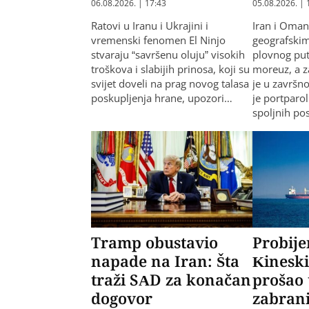
06.08.2026. | 17:43
05.08.2026. | 
Ratovi u Iranu i Ukrajini i
Iran i Oman
vremenski fenomen El Ninjo
geografski
stvaraju “savršenu oluju” visokih
plovnog pu
troškova i slabijih prinosa, koji su
moreuz, a z
svijet doveli na prag novog talasa
je u završno
poskupljenja hrane, upozori…
je portparo
spoljnih po
Tramp obustavio
Probije
napade na Iran: Šta
Kineski
traži SAD za konačan
prošao
dogovor
zabrani