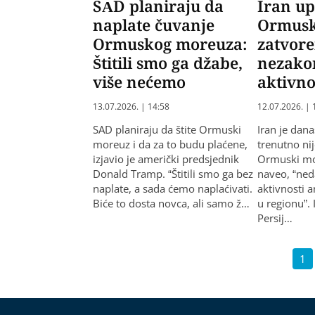
SAD planiraju da
Iran u
naplate čuvanje
Ormusk
Ormuskog moreuza:
zatvor
Štitili smo ga džabe,
nezako
više nećemo
aktivno
13.07.2026. | 14:58
12.07.2026. | 
SAD planiraju da štite Ormuski
Iran je dan
moreuz i da za to budu plaćene,
trenutno ni
izjavio je američki predsjednik
Ormuski mo
Donald Tramp. “Štitili smo ga bez
naveo, “ned
naplate, a sada ćemo naplaćivati.
aktivnosti 
Biće to dosta novca, ali samo ž…
u regionu”.
Persij…
1