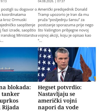
19:13
04.08.2026. | 07:37
 postigli su dogovor o
Američki predsjednik Donald
m koordinatama
Tramp upozorio je Iran da mu
ta kroz Ormuski
pruža “posljednju šansu” za
ajedničko saopštenje
postizanje sporazuma prije nego
j fazi izrade, saopštio
što Vašington pribjegne novoj
l iranskog Ministarstva
vojnoj akciji, koju je opisao kao
s…
“…
na blokada:
Hegset potvrdio:
 tanker
Nastavljaju se
 uprkos
američki vojni
 Rijada
napori da vode