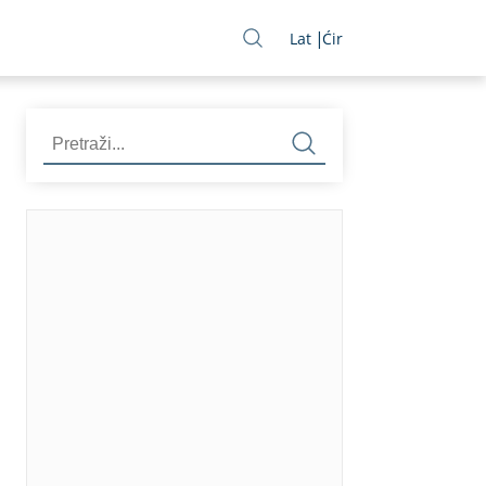
Lat
Ćir