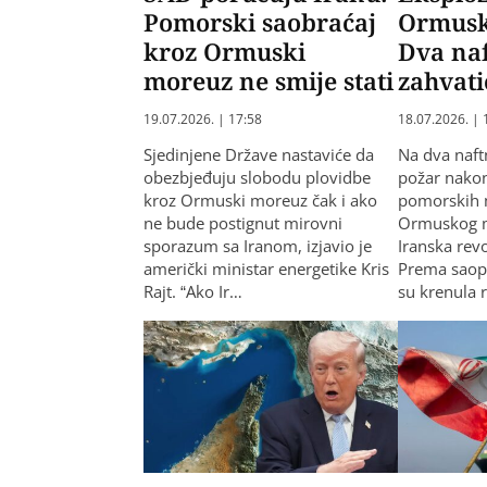
Pomorski saobraćaj
Ormusk
kroz Ormuski
Dva na
moreuz ne smije stati
zahvati
19.07.2026. | 17:58
18.07.2026. | 
Sjedinjene Države nastaviće da
Na dva naft
obezbjeđuju slobodu plovidbe
požar nakon
kroz Ormuski moreuz čak i ako
pomorskih 
ne bude postignut mirovni
Ormuskog m
sporazum sa Iranom, izjavio je
Iranska rev
američki ministar energetike Kris
Prema saopš
Rajt. “Ako Ir…
su krenula