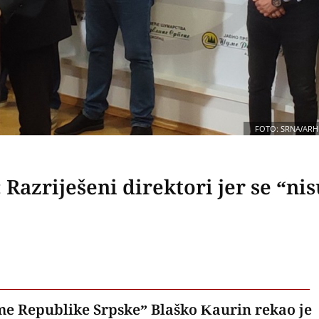
FOTO: SRNA/ARH
azriješeni direktori jer se “nis
me Republike Srpske” Blaško Kaurin rekao je