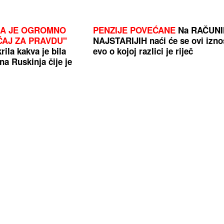
LA JE OGROMNO
PENZIJE POVEĆANE
Na RAČUN
ĆAJ ZA PRAVDU"
NAJSTARIJIH naći će se ovi izno
krila kakva je bila
evo o kojoj razlici je riječ
na Ruskinja čije je
eno u koferu
ad Nešić
Krv otkrila tajnu starenja: Sve se
mijenja tri puta