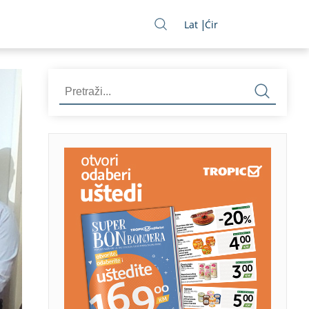
Lat
Ćir