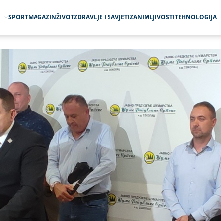
O
SPORT
MAGAZIN
ŽIVOT
ZDRAVLJE I SAVJETI
ZANIMLJIVOSTI
TEHNOLOGIJA