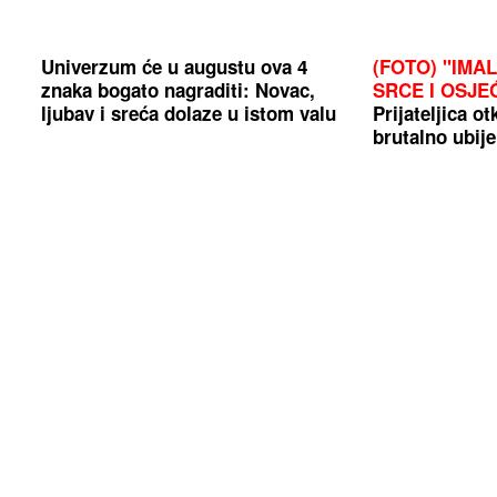
Univerzum će u augustu ova 4
(FOTO) "IMA
znaka bogato nagraditi: Novac,
SRCE I OSJE
ljubav i sreća dolaze u istom valu
Prijateljica ot
brutalno ubije
tijelo pronađ
Mnogi je koriste svaki dan, a ne
HIT DANA
Nen
znaju rizik: Kuhar objasnio zašto
bira drvene daske