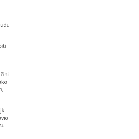
budu
iti
čini
ako i
h,
jk
avio
su