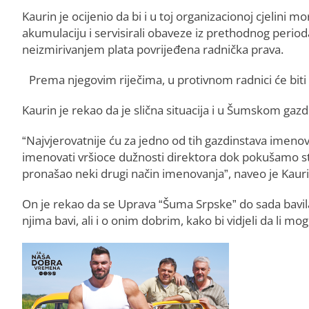
Kaurin je ocijenio da bi i u toj organizacionoj cjelini m
akumulaciju i servisirali obaveze iz prethodnog perioda
neizmirivanjem plata povrijeđena radnička prava.
Prema njegovim riječima, u protivnom radnici će biti 
Kaurin je rekao da je slična situacija i u Šumskom gazd
“Najvjerovatnije ću za jedno od tih gazdinstava imenov
imenovati vršioce dužnosti direktora dok pokušamo sta
pronašao neki drugi način imenovanja”, naveo je Kauri
On je rekao da se Uprava “Šuma Srpske” do sada bavila
njima bavi, ali i o onim dobrim, kako bi vidjeli da li mog