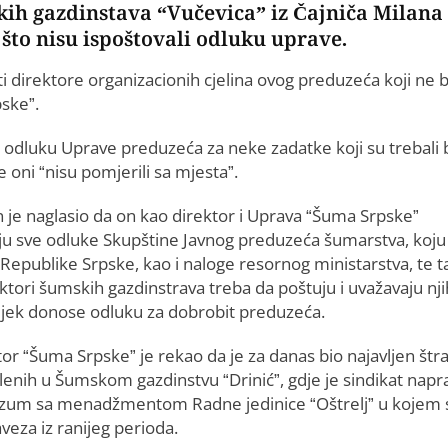
skih gazdinstava “Vučevica” iz Čajniča Milana
 što nisu ispoštovali odluku uprave.
i direktore organizacionih cjelina ovog preduzeća koji ne 
ske”.
i odluku Uprave preduzeća za neke zadatke koji su trebali b
 oni “nisu pomjerili sa mjesta”.
n je naglasio da on kao direktor i Uprava “Šuma Srpske”
ju sve odluke Skupštine Javnog preduzeća šumarstva, koju 
Republike Srpske, kao i naloge resornog ministarstva, te t
ektori šumskih gazdinstrava treba da poštuju i uvažavaju nji
vijek donose odluku za dobrobit preduzeća.
or “Šuma Srpske” je rekao da je za danas bio najavljen štra
lenih u Šumskom gazdinstvu “Drinić”, gdje je sindikat napr
zum sa menadžmentom Radne jedinice “Oštrelj” u kojem 
eza iz ranijeg perioda.