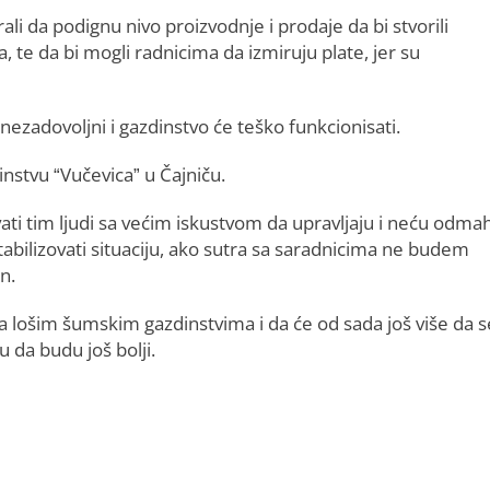
orali da podignu nivo proizvodnje i prodaje da bi stvorili
, te da bi mogli radnicima da izmiruju plate, jer su
nezadovoljni i gazdinstvo će teško funkcionisati.
instvu “Vučevica” u Čajniču.
ati tim ljudi sa većim iskustvom da upravljaju i neću odma
bilizovati situaciju, ako sutra sa saradnicima ne budem
n.
 lošim šumskim gazdinstvima i da će od sada još više da s
u da budu još bolji.