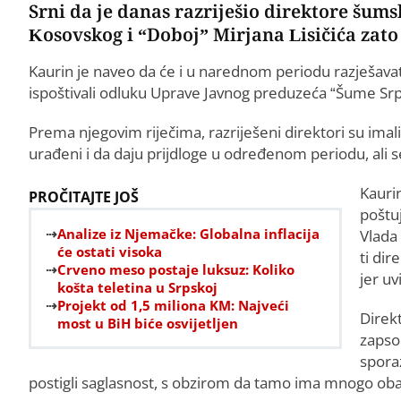
Srni da je danas razriješio direktore šum
Kosovskog i “Doboj” Mirjana Lisičića zato
Kaurin je naveo da će i u narednom periodu razješavat
ispoštivali odluku Uprave Javnog preduzeća “Šume Srp
Prema njegovim riječima, razriješeni direktori su imal
urađeni i da daju prijdloge u određenom periodu, ali se
Kauri
PROČITAJTE JOŠ
poštu
Analize iz Njemačke: Globalna inflacija
Vlada 
će ostati visoka
ti dir
Crveno meso postaje luksuz: Koliko
jer u
košta teletina u Srpskoj
Projekt od 1,5 miliona KM: Najveći
Direkt
most u BiH biće osvijetljen
zapso
spora
postigli saglasnost, s obzirom da tamo ima mnogo obav