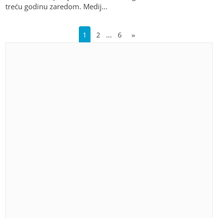
treću godinu zaredom. Medij…
…
1
2
6
»