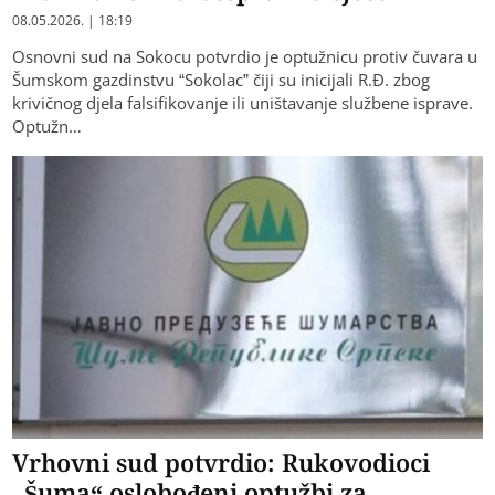
08.05.2026. | 18:19
Osnovni sud na Sokocu potvrdio je optužnicu protiv čuvara u
Šumskom gazdinstvu “Sokolac” čiji su inicijali R.Đ. zbog
krivičnog djela falsifikovanje ili uništavanje službene isprave.
Optužn…
Vrhovni sud potvrdio: Rukovodioci
„Šuma“ oslobođeni optužbi za