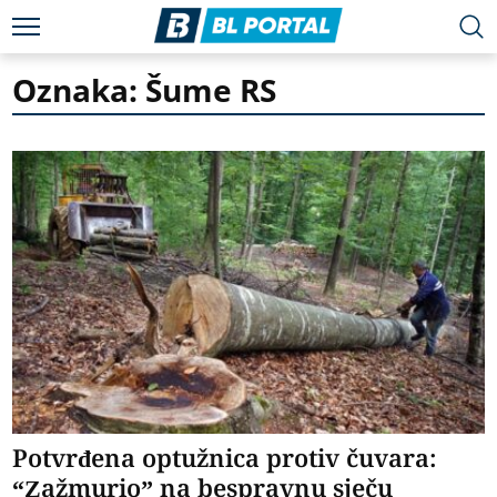
Oznaka: Šume RS
Potvrđena optužnica protiv čuvara:
“Zažmurio” na bespravnu sječu