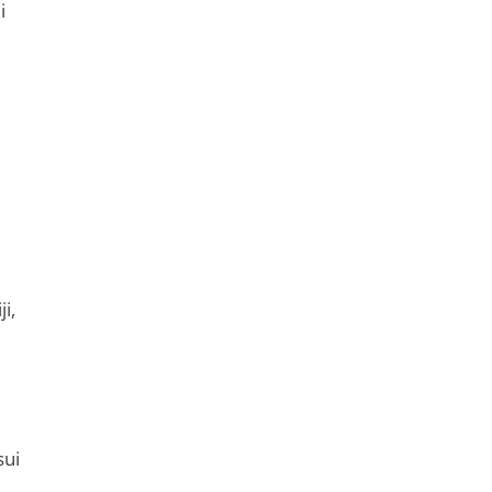
i
i,
sui