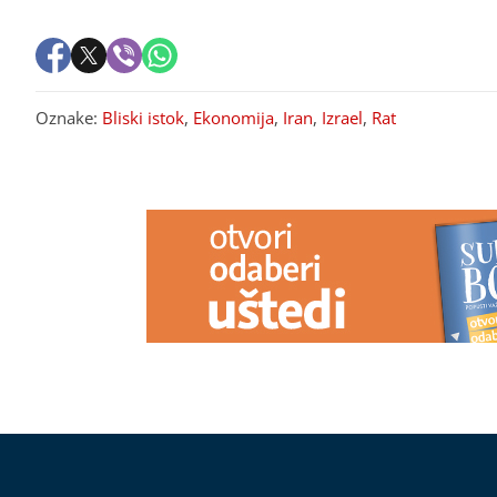
Oznake:
Bliski istok
,
Ekonomija
,
Iran
,
Izrael
,
Rat
PREPORUKA ZA VAS
Otečena stopala ljeti nisu uvijek od
Nelegalno izvla
vrućine: Jedna namirnica često
Poznati BIZN
pravi problem
banjalučke pol