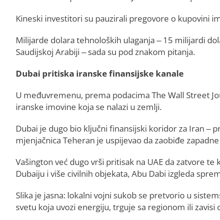
Kineski investitori su pauzirali pregovore o kupovini 
Milijarde dolara tehnoloških ulaganja – 15 milijardi do
Saudijskoj Arabiji – sada su pod znakom pitanja.
Dubai pritiska iranske finansijske kanale
U međuvremenu, prema podacima The Wall Street Jour
iranske imovine koja se nalazi u zemlji.
Dubai je dugo bio ključni finansijski koridor za Iran 
mjenjačnica Teheran je uspijevao da zaobiđe zapadne 
Vašington već dugo vrši pritisak na UAE da zatvore te 
Dubaiju i više civilnih objekata, Abu Dabi izgleda spre
Slika je jasna: lokalni vojni sukob se pretvorio u sis
svetu koja uvozi energiju, trguje sa regionom ili zavisi o