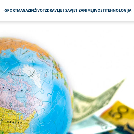
O
SPORT
MAGAZIN
ŽIVOT
ZDRAVLJE I SAVJETI
ZANIMLJIVOSTI
TEHNOLOGIJA