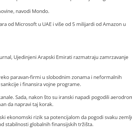
imovine, navodi Mondo.
lara od Microsoft u UAE i više od 5 milijardi od Amazon u
nal, Ujedinjeni Arapski Emirati razmatraju zamrzavanje
– preko paravan-firmi u slobodnim zonama i neformalnih
sankcije i finansira vojne programe.
kanale. Sada, nakon što su iranski napadi pogodili aerodro
man da napravi taj korak.
temski ekonomski rizik sa potencijalom da pogodi svaku zemlj
d stabilnosti globalnih finansijskih tržišta.