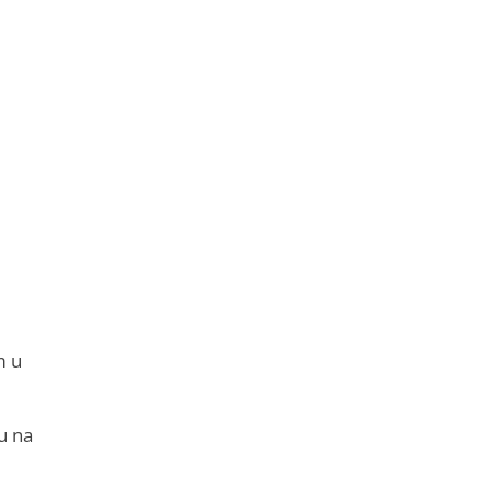
m u
u na