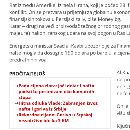
Rat između Amerike, Izraela i Irana, koji je počeo 28.
konflikt. On se pretvara u prijetnju za globalnu ekono
finansijskih tokova u Persijski zaliv, piše Money.bg.
Katar – drugi najveći proizvođač tečnog prirodnog gasa 
majeure) nakon iranskog udara na svoj pogon u Ras La
Energetski ministar Saad al-Kaabi upozorio je za Financi
nafte mogla da dostigne 150 dolara po barelu, a cijena
predratnih nivoa.
Al-Kaa
PROČITAJTE JOŠ
rat p
Pada cijena zlata: Jači dolar i nafta
energi
podstiču pesimizam oko kamatnih
neće 
stopa
Hitna odluka Vlade: Zabranjen izvoz
On je 
nafte i goriva iz Srbije
višu s
Rekordne cijene: Gorivo u Srpskoj
nezadrživo ide ka 3 KM
Ključ