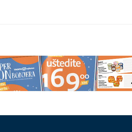
čili šljunak iz rijeka:
Kako potaknuti dijete da pije viš
ISMEN OPET na meti
vode: Jednostavne navike koje
icije
olakšavaju roditeljima