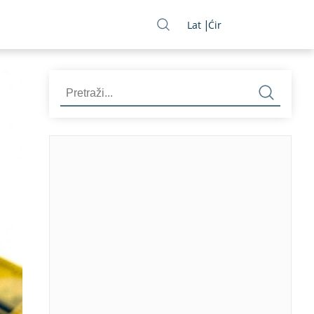
Lat
Ćir