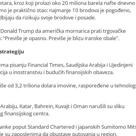
tara, kroz koji prolazi oko 20 miliona barela nafte dnevno 
mo je praktično stao: najmanje 10 brodova je pogođeno,
bijaju da rizikuju svoje brodove i posade.
 Donald Trump da američka mornarica prati trgovačke
 “Previše je opasno. Previše je blizu iranske obale”.
strategiju
a pisanju Financial Times, Saudijska Arabija i Ujedinjeni
cija u inostranstvu i budućih finansijskih obaveza.
iše od 3,2 triliona dolara imovine, raspoređene u tehnologij
Arabiju, Katar, Bahrein, Kuvajt i Oman narušili su sliku
og finansijskog centra.
Banke poput Standard Chartered i japanskih Sumitomo Mit
žile su zaposlenima da obustave putovanja u region.