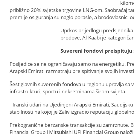
kilome
približno 20% svjetske trgovine LNG-om. Saobraćaj ta
premije osiguranja su naglo porasle, a brodovlasnici od
Uprkos prijedlogu predsjednika
brodove, Al-Kaabi je kategoričan:
Suvereni fondovi preispituju 
Posljedice se ne ograničavaju samo na energetiku. Prem
Arapski Emirati razmatraju preispitivanje svojih investi
Šest glavnih suverenih fondova u regionu upravlja sa v
infrastrukturi, sportu i nekretninama širom svijeta.
Iranski udari na Ujedinjeni Arapski Emirati, Saudijsku 
stabilnosti na kojoj je Zaliv izgradio reputaciju globaln
Prekogranične berzanske transakcije su zamrznute. 
Financial Group i Mitsubishi UFJ Financial Group nalo