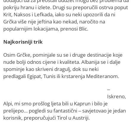
dodajući da za preostali budžet mogu bez problema da
pokriju hranu i izlete. Drugi su preporučili ostrva poput
Krit, Naksos i Lefkada, iako su neki upozorili da ni
Grčka više nije jeftina kao nekad, naročito na
popularnijim lokacijama, prenosi Blic.
Najkorisniji trik
Osim Grčke, pominjale su se i druge destinacije koje
nude bolji odnos cijene i kvaliteta. Albanija se i dalje
spominje kao skriveni dragulj, dok su neki
predlagali Egipat, Tunis ili krstarenja Mediteranom.
–
Iskreno,
Alpi, mi smo prošlog ljeta bili u Kaprun i bilo je
prelijepo… pogledi su fantastični – savjetovao je jedan
korisnik, preporučujući Tirol u Austriji.