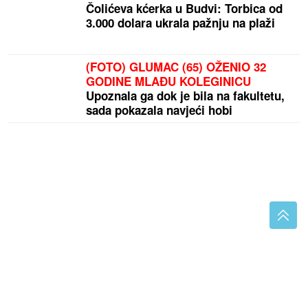
Čolićeva kćerka u Budvi: Torbica od
3.000 dolara ukrala pažnju na plaži
(FOTO) GLUMAC (65) OŽENIO 32
GODINE MLAĐU KOLEGINICU
Upoznala ga dok je bila na fakultetu,
sada pokazala navjeći hobi
Šta se događa s nama ako smo cijeli dan pod
klimom?