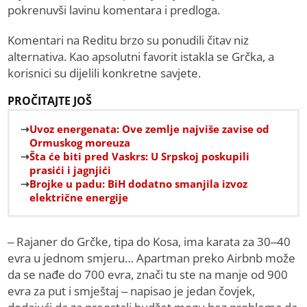
pokrenuvši lavinu komentara i predloga.
Komentari na Reditu brzo su ponudili čitav niz
alternativa. Kao apsolutni favorit istakla se Grčka, a
korisnici su dijelili konkretne savjete.
PROČITAJTE JOŠ
Uvoz energenata: Ove zemlje najviše zavise od
Ormuskog moreuza
Šta će biti pred Vaskrs: U Srpskoj poskupili
prasići i jagnjići
Brojke u padu: BiH dodatno smanjila izvoz
električne energije
– Rajaner do Grčke, tipa do Kosa, ima karata za 30–40
evra u jednom smjeru… Apartman preko Airbnb može
da se nađe do 700 evra, znači tu ste na manje od 900
evra za put i smještaj – napisao je jedan čovjek,