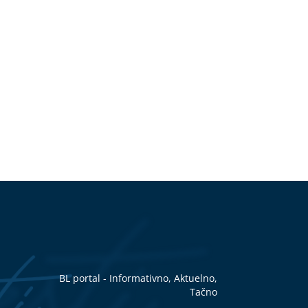
BL portal - Informativno, Aktuelno,
Tačno