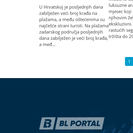
luksuzne a
U Hrvatskoj je posljednjih dana
mjesec koji
zabilježen veći broj krađa na
njihovim žel
plažama, a među oštećenima su
ekskluzivni
najčešće strani turisti. Na plažama
rastućih se
zadarskog područja posljednjih
tržišta do 
dana zabilježen je veći broj krađa,
a međ…
1