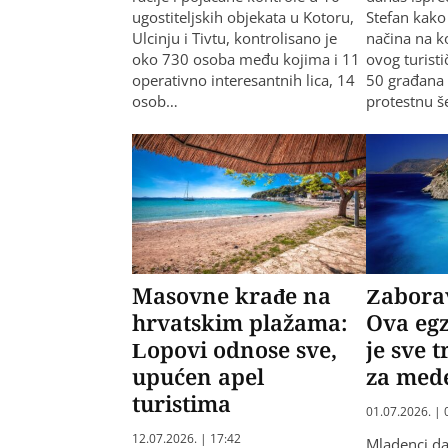
ugostiteljskih objekata u Kotoru,
Stefan kako
Ulcinju i Tivtu, kontrolisano je
načina na k
oko 730 osoba među kojima i 11
ovog turist
operativno interesantnih lica, 14
50 građana 
osob…
protestnu š
Masovne krađe na
Zaborav
hrvatskim plažama:
Ova egz
Lopovi odnose sve,
je sve t
upućen apel
za med
turistima
01.07.2026. | 
12.07.2026. | 17:42
Mladenci da