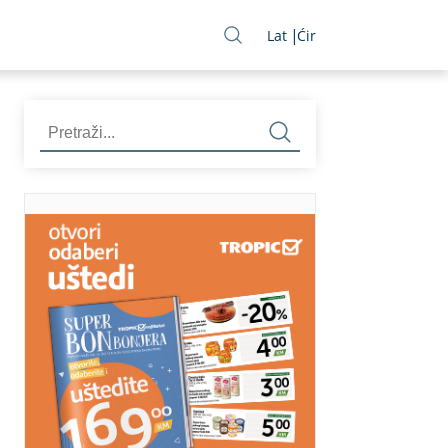
Lat
Ćir