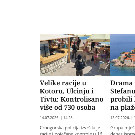
Velike racije u
Drama 
Kotoru, Ulcinju i
Stefanu
Tivtu: Kontrolisano
probili 
više od 730 osoba
na plaž
14.07.2026. | 14:28
13.07.2026. | 
Crnogorska policija izvršila je
Grupa mješ
racije i pojačane kontrole u 16
danas ispre