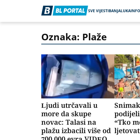
SVE VIJESTI
BANJALUKA
INF
Oznaka: Plaže
Ljudi utrčavali u
Snimak 
more da skupe
podijel
novac: Talasi na
“Tko m
plažu izbacili više od
ljetova
700.000 evra VIDEO