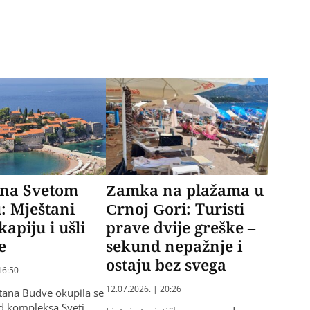
na Svetom
Zamka na plažama u
: Mještani
Crnoj Gori: Turisti
kapiju i ušli
prave dvije greške –
e
sekund nepažnje i
ostaju bez svega
16:50
12.07.2026. | 20:26
tana Budve okupila se
d kompleksa Sveti