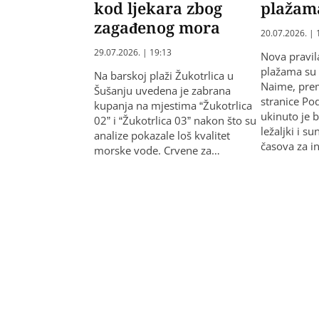
kod ljekara zbog
plažam
zagađenog mora
20.07.2026. | 
29.07.2026. | 19:13
Nova pravil
plažama su r
Na barskoj plaži Žukotrlica u
Naime, pre
Šušanju uvedena je zabrana
stranice Po
kupanja na mjestima “Žukotrlica
ukinuto je 
02” i “Žukotrlica 03” nakon što su
ležaljki i 
analize pokazale loš kvalitet
časova za i
morske vode. Crvene za…