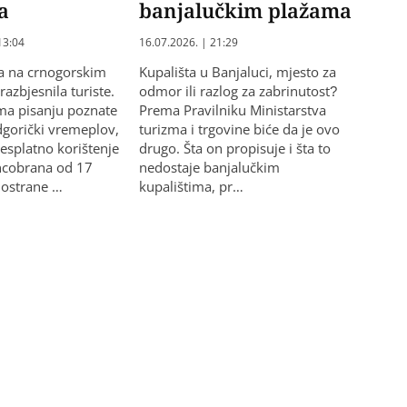
a
banjalučkim plažama
13:04
16.07.2026. | 21:29
a na crnogorskim
Kupališta u Banjaluci, mjesto za
azbjesnila turiste.
odmor ili razlog za zabrinutost?
ma pisanju poznate
Prema Pravilniku Ministarstva
dgorički vremeplov,
turizma i trgovine biće da je ovo
besplatno korištenje
drugo. Šta on propisuje i šta to
suncobrana od 17
nedostaje banjalučkim
nostrane …
kupalištima, pr…