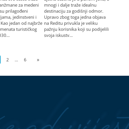
ranžmane za medeni
mnogi i dalje traže idealnu
 su prilagođeni
destinaciju za godišnji odmor.
jama, jedinstveni i
Upravo zbog toga jedna objava
. Kao jedan od najbrže
na Reditu privukla je veliku
gmenata turističkog
pažnju korisnika koji su podijelili
2030…
svoja iskustv…
2
…
6
»