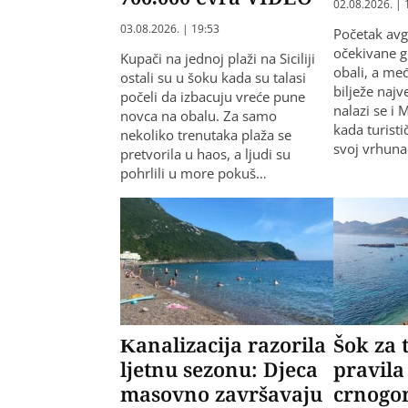
02.08.2026. | 
03.08.2026. | 19:53
Početak avg
očekivane g
Kupači na jednoj plaži na Siciliji
obali, a me
ostali su u šoku kada su talasi
bilježe najv
počeli da izbacuju vreće pune
nalazi se i
novca na obalu. Za samo
kada turist
nekoliko trenutaka plaža se
svoj vrhuna
pretvorila u haos, a ljudi su
pohrlili u more pokuš…
Kanalizacija razorila
Šok za 
ljetnu sezonu: Djeca
pravila
masovno završavaju
crnogo