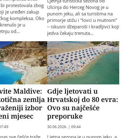
Ljetnja turistička sezona od
 bi protestovala zbog
Ulcinja do Herceg Novog je u
oji je uređen zakup
punom jeku, ali sa turistima na
ičkog kompleksa. Oko
primorje stižu i “lovci u mutnom”
krenulo je u
– iskusni džeparoši i kradljivci koji
etnju od…
jedva čekaju trenuta…
ite Maldive:
Gdje ljetovati u
otična zemlja
Hrvatskoj do 80 evra:
raženiji izbor
Ovo su najčešće
eni mjesec
preporuke
07:49
30.06.2026. | 09:44
nas sve češće traže
Ljetna sezona je u punom jeku, a