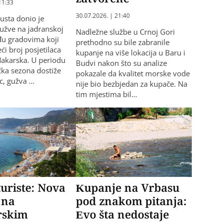
11:33
30.07.2026. | 21:40
usta donio je
užve na jadranskoj
Nadležne službe u Crnoj Gori
đu gradovima koji
prethodno su bile zabranile
eći broj posjetilaca
kupanje na više lokacija u Baru i
 Makarska. U periodu
Budvi nakon što su analize
ička sezona dostiže
pokazale da kvalitet morske vode
c, gužva …
nije bio bezbjedan za kupače. Na
tim mjestima bil…
turiste: Nova
Kupanje na Vrbasu
 na
pod znakom pitanja:
rskim
Evo šta nedostaje