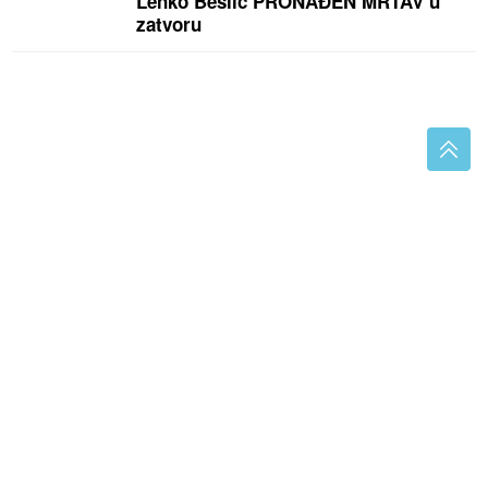
Lenko Bešlić PRONAĐEN MRTAV u
zatvoru
Brojke otkrile sve: Ovo je MILIONSKA IMPERIJA
bivšeg dečka Jovane Jeremić, a ona tvrdi da je u
dugovima
(FOTO) "SRAMOTA"
Crnadak pita
vlast – kolike bi bile penzije da se ne
krade?