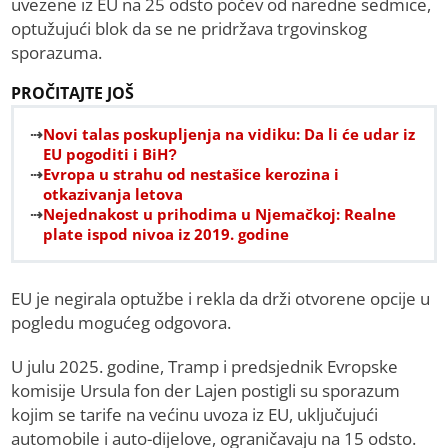
uvezene iz EU na 25 odsto počev od naredne sedmice,
optužujući blok da se ne pridržava trgovinskog
sporazuma.
PROČITAJTE JOŠ
Novi talas poskupljenja na vidiku: Da li će udar iz
EU pogoditi i BiH?
Evropa u strahu od nestašice kerozina i
otkazivanja letova
Nejednakost u prihodima u Njemačkoj: Realne
plate ispod nivoa iz 2019. godine
EU je negirala optužbe i rekla da drži otvorene opcije u
pogledu mogućeg odgovora.
U julu 2025. godine, Tramp i predsjednik Evropske
komisije Ursula fon der Lajen postigli su sporazum
kojim se tarife na većinu uvoza iz EU, uključujući
automobile i auto-dijelove, ograničavaju na 15 odsto.