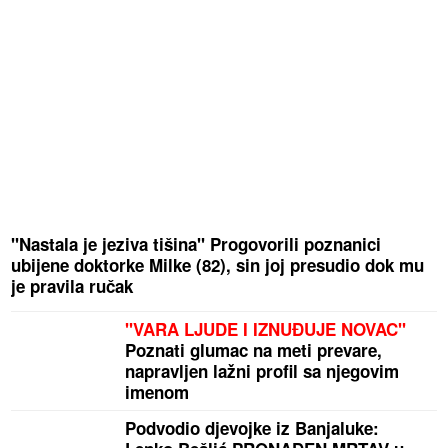
"Nastala je jeziva tišina" Progovorili poznanici
ubijene doktorke Milke (82), sin joj presudio dok mu
je pravila ručak
"VARA LJUDE I IZNUĐUJE NOVAC"
Poznati glumac na meti prevare,
napravljen lažni profil sa njegovim
imenom
Podvodio djevojke iz Banjaluke: