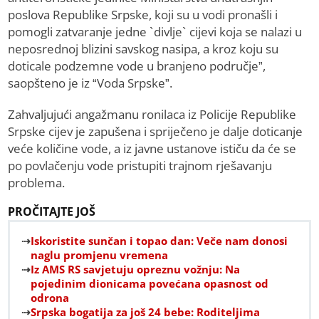
poslova Republike Srpske, koji su u vodi pronašli i
pomogli zatvaranje jedne `divlje` cijevi koja se nalazi u
neposrednoj blizini savskog nasipa, a kroz koju su
doticale podzemne vode u branjeno područje”,
saopšteno je iz “Voda Srpske”.
Zahvaljujući angažmanu ronilaca iz Policije Republike
Srpske cijev je zapušena i spriječeno je dalje doticanje
veće količine vode, a iz javne ustanove ističu da će se
po povlačenju vode pristupiti trajnom rješavanju
problema.
PROČITAJTE JOŠ
Iskoristite sunčan i topao dan: Veče nam donosi
naglu promjenu vremena
Iz AMS RS savjetuju opreznu vožnju: Na
pojedinim dionicama povećana opasnost od
odrona
Srpska bogatija za još 24 bebe: Roditeljima