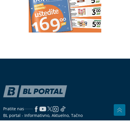
Vitamin A nije samo za bolji vid: Evo zašto je jedan
od najvažnijih vitamina za organizam
(FOTO) "PODRŽIMO RAST"
Stevandić
poručio da je u OVOJ opštini tri puta
više prvačića nego lani
Ljekari otkrili šta je istina, a šta
opasan mit: Može li sok od SVJEŽEG
KRASTAVCA da istopi kamen u
bubregu