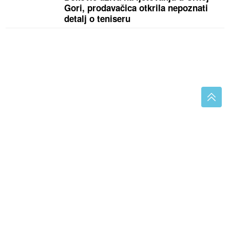
Gori, prodavačica otkrila nepoznati
detalj o teniseru
Zašto skrivaju ko je bio u vozilu: Nesreća
predsjednice Slovenije pod velom misterije
Brojke otkrile sve: Ovo je MILIONSKA
IMPERIJA bivšeg dečka Jovane
Jeremić, a ona tvrdi da je u dugovima
Detalji teške nesreće: Kamion se