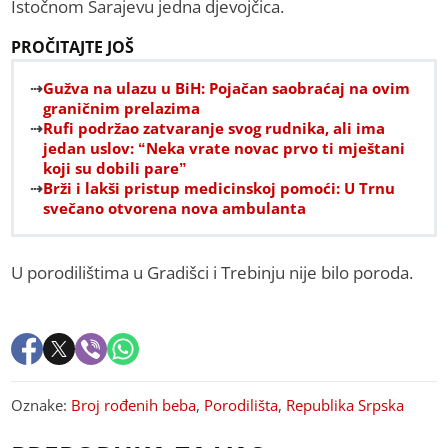
Istočnom Sarajevu jedna djevojčica.
PROČITAJTE JOŠ
Gužva na ulazu u BiH: Pojačan saobraćaj na ovim
graničnim prelazima
Rufi podržao zatvaranje svog rudnika, ali ima
jedan uslov: “Neka vrate novac prvo ti mještani
koji su dobili pare”
Brži i lakši pristup medicinskoj pomoći: U Trnu
svečano otvorena nova ambulanta
U porodilištima u Gradišci i Trebinju nije bilo poroda.
Oznake:
Broj rođenih beba
,
Porodilišta
,
Republika Srpska