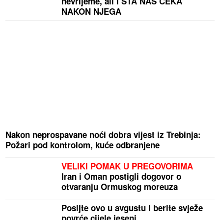
nevrijeme, ali i ŠTA NAS ČEKA
NAKON NJEGA
Nakon neprospavane noći dobra vijest iz Trebinja:
Požari pod kontrolom, kuće odbranjene
VELIKI POMAK U PREGOVORIMA
Iran i Oman postigli dogovor o
otvaranju Ormuskog moreuza
Posijte ovo u avgustu i berite svježe
povrće cijele jeseni