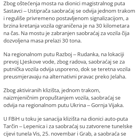
Zbog oštećenja mosta na dionici magistralnog puta
Sastavci – Ustiprača saobraćaj se odvija jednom trakom
i reguliše privremeno postavljenom signalizacijom, a
brzina kretanja vozila ograničena je na 30 kilometara
na čas. Na mostu je zabranjen saobraćaj za vozila čija
dozvoljena masa prelazi 30 tona.
Na regionalnom putu Razboj – Rudanka, na lokaciji
prevoj LJeskove vode, zbog radova, saobraćaj se za
putnička vozila odvija usporeno, dok se teretna vozila
preusmjeravaju na alternativni pravac preko Jelaha.
Zbog aktiviranih klizišta, jednom trakom,
naizmjeničnim propuštanjem vozila, saobraćaj se
odvija na regionalnom putu Ukrina – Gornja Vijaka.
U FBiH u toku je sanacija klizišta na dionici auto-puta
Tarčin – Lepenica i za saobraćaj su zatvorene tunelske
cijevi tunela Vis, 25. novembar i Grab, a saobraća se