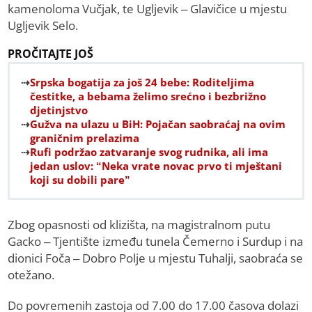
kamenoloma Vučjak, te Ugljevik – Glavičice u mjestu
Ugljevik Selo.
PROČITAJTE JOŠ
Srpska bogatija za još 24 bebe: Roditeljima
čestitke, a bebama želimo srećno i bezbrižno
djetinjstvo
Gužva na ulazu u BiH: Pojačan saobraćaj na ovim
graničnim prelazima
Rufi podržao zatvaranje svog rudnika, ali ima
jedan uslov: “Neka vrate novac prvo ti mještani
koji su dobili pare”
Zbog opasnosti od klizišta, na magistralnom putu
Gacko – Tjentište između tunela Čemerno i Surdup i na
dionici Foča – Dobro Polje u mjestu Tuhalji, saobraća se
otežano.
Do povremenih zastoja od 7.00 do 17.00 časova dolazi