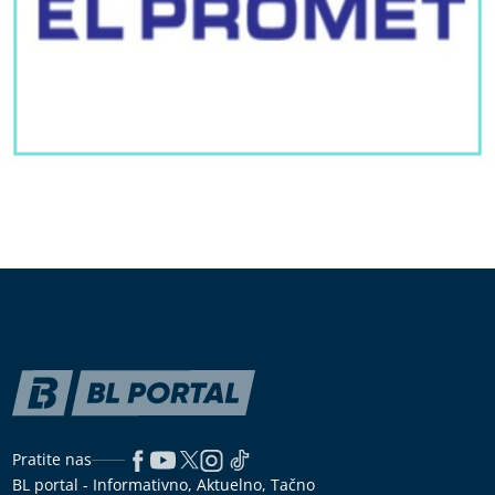
Pratite nas
BL portal - Informativno, Aktuelno, Tačno