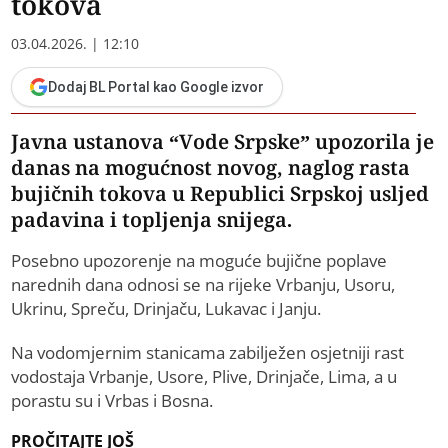
tokova
03.04.2026. | 12:10
Dodaj BL Portal kao Google izvor
Јavna ustanova “Vode Srpske” upozorila je
danas na mogućnost novog, naglog rasta
bujičnih tokova u Republici Srpskoj usljed
padavina i topljenja snijega.
Posebno upozorenje na moguće bujične poplave
narednih dana odnosi se na rijeke Vrbanju, Usoru,
Ukrinu, Spreču, Drinjaču, Lukavac i Јanju.
Na vodomjernim stanicama zabilježen osjetniji rast
vodostaja Vrbanje, Usore, Plive, Drinjače, Lima, a u
porastu su i Vrbas i Bosna.
PROČITAJTE JOŠ