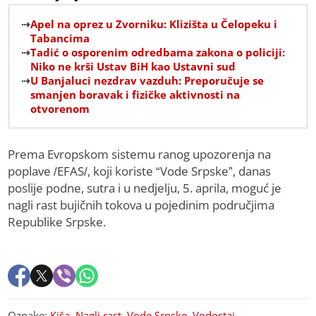
Apel na oprez u Zvorniku: Klizišta u Čelopeku i
Tabancima
Tadić o osporenim odredbama zakona o policiji:
Niko ne krši Ustav BiH kao Ustavni sud
U Banjaluci nezdrav vazduh: Preporučuje se
smanjen boravak i fizičke aktivnosti na
otvorenom
Prema Evropskom sistemu ranog upozorenja na
poplave /EFAS/, koji koriste “Vode Srpske”, danas
poslije podne, sutra i u nedjelju, 5. aprila, moguć je
nagli rast bujičnih tokova u pojedinim područjima
Republike Srpske.
Oznake:
Kiša
,
Nagli rast
,
Vode Srpske
,
Vodostaj