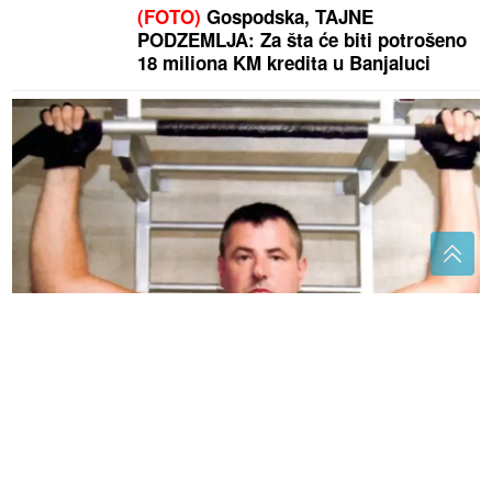
(FOTO)
Gospodska, TAJNE
PODZEMLJA: Za šta će biti potrošeno
18 miliona KM kredita u Banjaluci
Đorđe Ždrale se skriva u FBiH? I FUP traga za njim
Otkriven stvarni razlog zbog kojeg je
bivša zaručnica Luke Dončića
povukla tužbu za alimentaciju
Antonio Banderas o srčanom udaru: