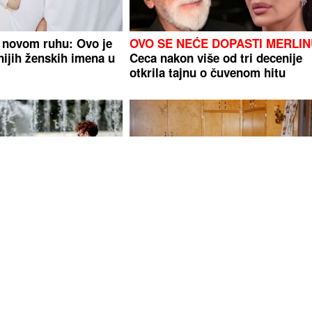
 novom ruhu: Ovo je
OVO SE NEĆE DOPASTI MERLI
nijih ženskih imena u
Ceca nakon više od tri decenije
otkrila tajnu o čuvenom hitu
 U
ovom gradu
Trend iz Jugoslavije vraća se u
jerovatnih 75 stepeni,
kuhinje
ji