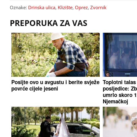
Oznake:
Drinska ulica
,
Klizište
,
Oprez
,
Zvornik
PREPORUKA ZA VAS
Posijte ovo u avgustu i berite svježe
Toplotni talas
povrće cijele jeseni
posljedice: Zb
umrlo skoro 12
Njemačkoj