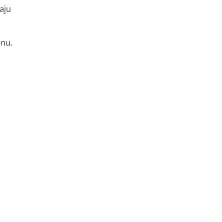
aju
enu.