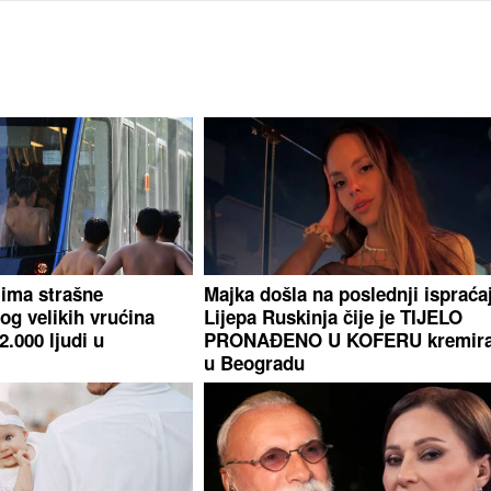
 ima strašne
Majka došla na poslednji ispraća
og velikih vrućina
Lijepa Ruskinja čije je TIJELO
.000 ljudi u
PRONAĐENO U KOFERU kremir
u Beogradu