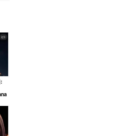
j:
ana