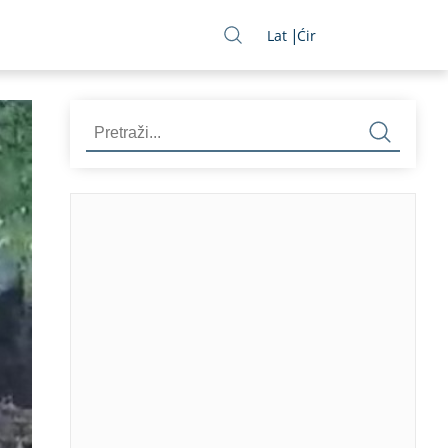
Lat
Ćir