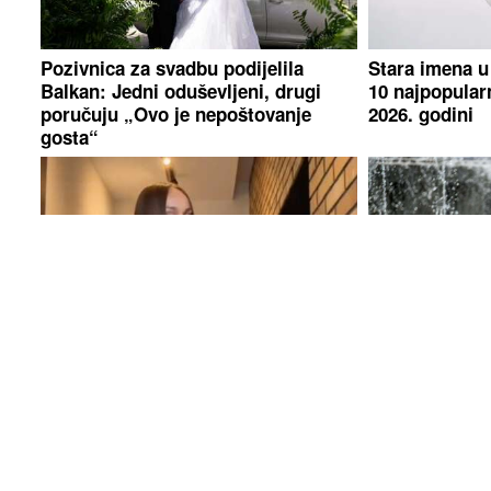
Pozivnica za svadbu podijelila
Stara imena u
Balkan: Jedni oduševljeni, drugi
10 najpopular
poručuju „Ovo je nepoštovanje
2026. godini
gosta“
(FOTO)
Luna Đogani zapalila mreže
IMA I MRTVIH
provokativnim izdanjem: Svi gledali
izmjereno nev
u njenu haljinu kad se okrenula
pakao na zeml