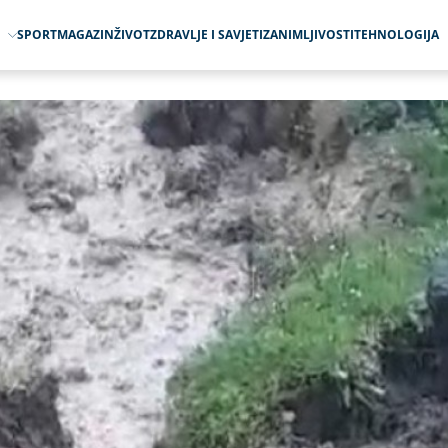
O
SPORT
MAGAZIN
ŽIVOT
ZDRAVLJE I SAVJETI
ZANIMLJIVOSTI
TEHNOLOGIJA