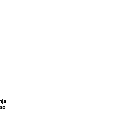
nja
 so