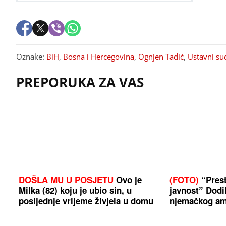
Oznake:
BiH
,
Bosna i Hercegovina
,
Ognjen Tadić
,
Ustavni su
PREPORUKA ZA VAS
DOŠLA MU U POSJETU
Ovo je
(FOTO)
“Prest
Milka (82) koju je ubio sin, u
javnost” Dod
posljednje vrijeme živjela u domu
njemačkog a