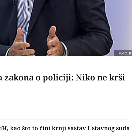
FOTO: R
akona o policiji: Niko ne krši
iH, kao što to čini krnji sastav Ustavnog suda