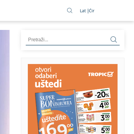
Lat
Ćir