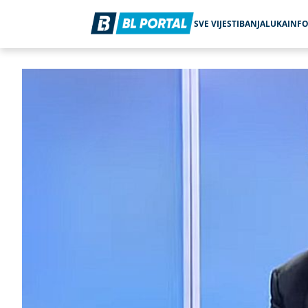
SVE VIJESTI
BANJALUKA
INF