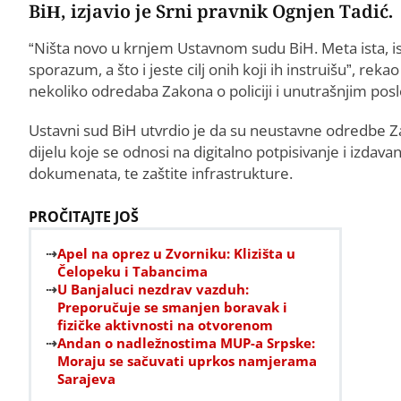
BiH, izjavio je Srni pravnik Ognjen Tadić.
“Ništa novo u krnjem Ustavnom sudu BiH. Meta ista, ist
sporazum, a što i jeste cilj onih koji ih instruišu”, r
nekoliko odredaba Zakona o policiji i unutrašnjim pos
Ustavni sud BiH utvrdio je da su neustavne odredbe Z
dijelu koje se odnosi na digitalno potpisivanje i izdavanj
dokumenata, te zaštite infrastrukture.
PROČITAJTE JOŠ
Apel na oprez u Zvorniku: Klizišta u
Čelopeku i Tabancima
U Banjaluci nezdrav vazduh:
Preporučuje se smanjen boravak i
fizičke aktivnosti na otvorenom
Andan o nadležnostima MUP-a Srpske:
Moraju se sačuvati uprkos namjerama
Sarajeva