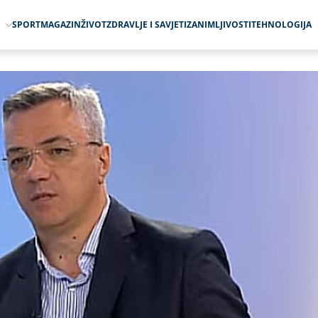
O
SPORT
MAGAZIN
ŽIVOT
ZDRAVLJE I SAVJETI
ZANIMLJIVOSTI
TEHNOLOGIJA