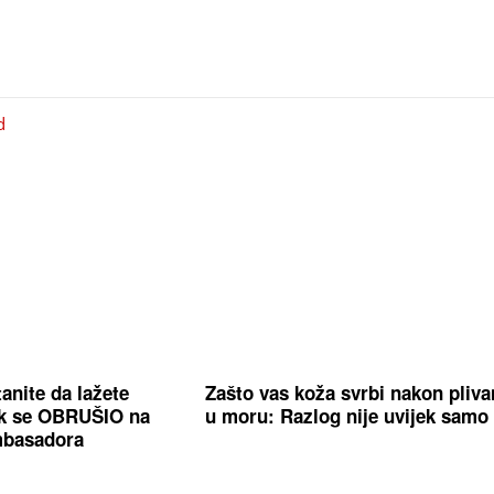
d
anite da lažete
Zašto vas koža svrbi nakon pliva
ik se OBRUŠIO na
u moru: Razlog nije uvijek samo
mbasadora