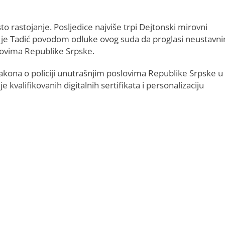
o rastojanje. Posljedice najviše trpi Dejtonski mirovni
ekao je Tadić povodom odluke ovog suda da proglasi neustavn
lovima Republike Srpske.
akona o policiji unutrašnjim poslovima Republike Srpske u
e kvalifikovanih digitalnih sertifikata i personalizaciju