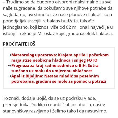
– Trudimo se da budemo otvoreni maksimalno za sve
naše sugrađane, da pokušamo sve njihove potrebe da
sagledamo, uvrstimo u sve naše planove i Laktaši su u
ponedjeljak usvojili rebalans budžeta, takođe
jednoglasno, koji iznosi više od 62 miliona i najveći je u
istoriji – rekao je Miroslav Bojić gradonačelnik Laktaša.
PROČITAJTE JOŠ
Meteorolog upozorava: Krajem aprila i početkom
maja stiže neobična hladnoća i snijeg FOTO
Prognoza za kraj radne sedmice u BiH: Sutra
sunčano uz malu do umjerenu oblačnost
Apel iz Bijeljine: Nestao mladić sa posebnim
potrebama, građani se mole za pomoć u potrazi
To znači, dodaje Bojić, da se uz podršku Vlade,
predsjednika Dodika i republičkih institucija, našeg
stanovništva razvijamo i želimo tako i da nastavimo.