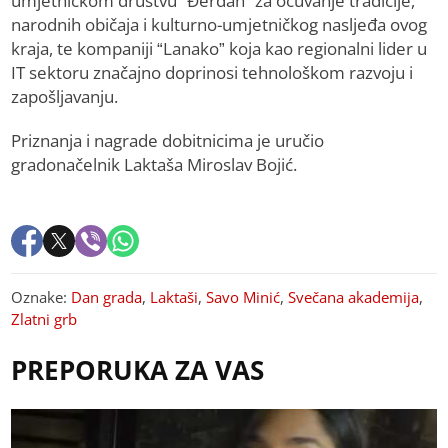
umjetničkom društvu “Đerdan” za očuvanje tradicije,
narodnih običaja i kulturno-umjetničkog nasljeđa ovog
kraja, te kompaniji “Lanako” koja kao regionalni lider u
IT sektoru značajno doprinosi tehnološkom razvoju i
zapošljavanju.
Priznanja i nagrade dobitnicima je uručio
gradonačelnik Laktaša Miroslav Bojić.
Oznake:
Dan grada
,
Laktaši
,
Savo Minić
,
Svečana akademija
,
Zlatni grb
PREPORUKA ZA VAS