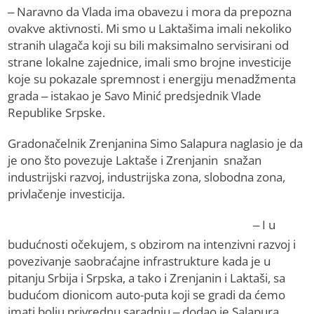
– Naravno da Vlada ima obavezu i mora da prepozna
ovakve aktivnosti. Mi smo u Laktašima imali nekoliko
stranih ulagača koji su bili maksimalno servisirani od
strane lokalne zajednice, imali smo brojne investicije
koje su pokazale spremnost i energiju menadžmenta
grada – istakao je Savo Minić predsjednik Vlade
Republike Srpske.
Gradonačelnik Zrenjanina Simo Salapura naglasio je da
je ono što povezuje Laktaše i Zrenjanin snažan
industrijski razvoj, industrijska zona, slobodna zona,
privlačenje investicija.
– I u
budućnosti očekujem, s obzirom na intenzivni razvoj i
povezivanje saobraćajne infrastrukture kada je u
pitanju Srbija i Srpska, a tako i Zrenjanin i Laktaši, sa
budućom dionicom auto-puta koji se gradi da ćemo
imati bolju privrednu saradnju – dodao je Salapura.