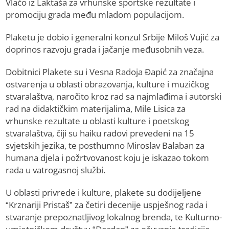
Vlačo iz Laktaša za vrhunske sportske rezultate i
promociju grada među mladom populacijom.
Plaketu je dobio i generalni konzul Srbije Miloš Vujić za
doprinos razvoju grada i jačanje međusobnih veza.
Dobitnici Plakete su i Vesna Radoja Đapić za značajna
ostvarenja u oblasti obrazovanja, kulture i muzičkog
stvaralaštva, naročito kroz rad sa najmlađima i autorski
rad na didaktičkim materijalima, Mile Lisica za
vrhunske rezultate u oblasti kulture i poetskog
stvaralaštva, čiji su haiku radovi prevedeni na 15
svjetskih jezika, te posthumno Miroslav Balaban za
humana djela i požrtvovanost koju je iskazao tokom
rada u vatrogasnoj službi.
U oblasti privrede i kulture, plakete su dodijeljene
“Krznariji Pristaš” za četiri decenije uspješnog rada i
stvaranje prepoznatljivog lokalnog brenda, te Kulturno-