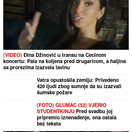
(VIDEO)
Đina Džinović u transu na Cecinom
koncertu: Pala na koljena pred drugaricom, a haljina
sa prorezima izazvala lavinu
Vatra opustošila zemlju: Privedeno
420 ljudi zbog sumnje da su izazvali
šumske požare
(FOTO) GLUMAC (52) VJERIO
STUDENTKINJU
Pred svadbu joj
pripremio iznenađenje, ona ostala
bez teksta