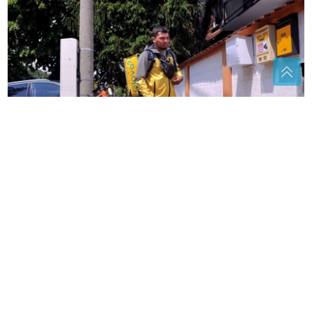
KRAJ ZA GLOVO U
BiH Više nema naručivanja,
poznata platforma danas napušta tržište
Vrućine su posebno opasne za
najmlađe: Kako da prepoznate
znakove pregrijavanja kod djece
Dionica duga oko 44 kilometra: Novi
auto-put sve bliže gradnji, povezaće
Banjaluku i Mrkonjić Grad