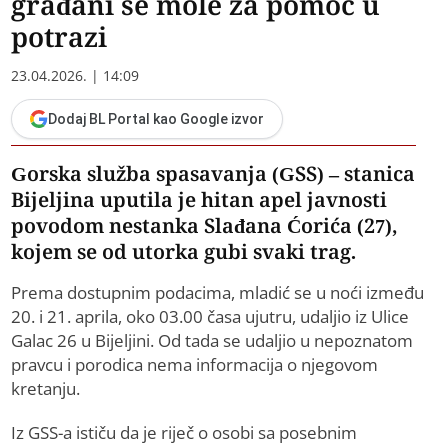
građani se mole za pomoć u
potrazi
23.04.2026. | 14:09
Dodaj BL Portal kao Google izvor
Gorska služba spasavanja (GSS) – stanica
Bijeljina uputila je hitan apel javnosti
povodom nestanka Slađana Ćorića (27),
kojem se od utorka gubi svaki trag.
Prema dostupnim podacima, mladić se u noći između
20. i 21. aprila, oko 03.00 časa ujutru, udaljio iz Ulice
Galac 26 u Bijeljini. Od tada se udaljio u nepoznatom
pravcu i porodica nema informacija o njegovom
kretanju.
Iz GSS-a ističu da je riječ o osobi sa posebnim