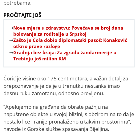
potrebama.
PROČITAJTE JOŠ
Nove mjere u zdravstvu: Povećava se broj dana
bolovanja za roditelje u Srpskoj
Zašto je Čola dobio diplomatski pasoš: Konaković
otkrio prave razloge
Gradnja bez kraja: Za zgradu žandarmerije u
Trebinju još milion KM
Ćorić je visine oko 175 centimetara, a važan detalj za
prepoznavanje je da je u trenutku nestanka imao
desnu ruku zamotanu, odnosno previjenu.
“Apelujemo na građane da obrate pažnju na
napuštene objekte u svojoj blizini, s obzirom na to da je
nestalo lice i ranije pronalaženo u takvim prostorima”,
navode iz Gorske službe spasavanja Bijeljina.