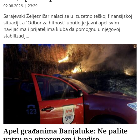
02.08.2026. | 23:29
Sarajevski Željezničar nalazi se u izuzetno teškoj finansijskoj
situaciji, a “Odbor za hitnost” uputio je javni apel svim
navijačima i prijateljima kluba da pomognu u njegovoj
stabilizacij…
Apel građanima Banjaluke: Ne palite
vatru na otvorenom i budite