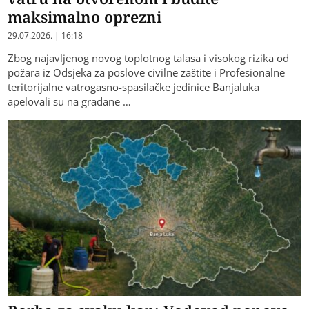
maksimalno oprezni
29.07.2026. | 16:18
Zbog najavljenog novog toplotnog talasa i visokog rizika od
požara iz Odsjeka za poslove civilne zaštite i Profesionalne
teritorijalne vatrogasno-spasilačke jedinice Banjaluka
apelovali su na građane …