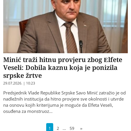
Minić traži hitnu provjeru zbog Elfete
Veseli: Dobila kaznu koja je ponizila
srpske žrtve
29.07.2026. | 10:23
Predsjednik Vlade Republike Srpske Savo Minić zatražio je od
nadležnih institucija da hitno provjere sve okolnosti i utvrde
na osnovu kojih kriterijuma je moguće da Elfeta Veseli,
osuđena za monstruoz…
…
1
2
59
»