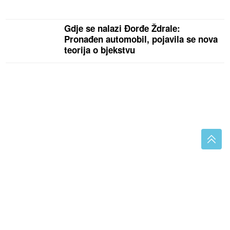
Gdje se nalazi Đorđe Ždrale:
Pronađen automobil, pojavila se nova
teorija o bjekstvu
Tikvice punjene sirom iz rerne: Ljetnji ručak koji se
brzo pravi
ČOKO-MOKO TORTA BEZ PEČENJA
Kremasta poslastica gotova očas