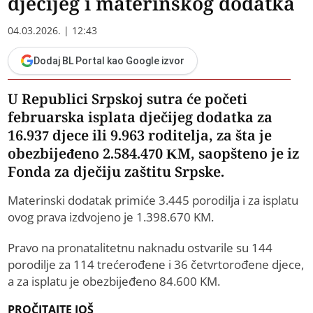
dječijeg i materinskog dodatka
04.03.2026. | 12:43
Dodaj BL Portal kao Google izvor
U Republici Srpskoj sutra će početi
februarska isplata dječijeg dodatka za
16.937 djece ili 9.963 roditelja, za šta je
obezbijeđeno 2.584.470 KM, saopšteno je iz
Fonda za dječiju zaštitu Srpske.
Materinski dodatak primiće 3.445 porodilja i za isplatu
ovog prava izdvojeno je 1.398.670 KM.
Pravo na pronatalitetnu naknadu ostvarile su 144
porodilje za 114 trećerođene i 36 četvrtorođene djece,
a za isplatu je obezbijeđeno 84.600 KM.
PROČITAJTE JOŠ