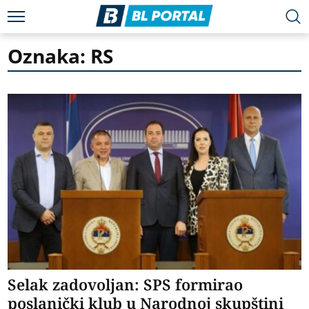
Oznaka: RS
Selak zadovoljan: SPS formirao
poslanički klub u Narodnoj skupštini