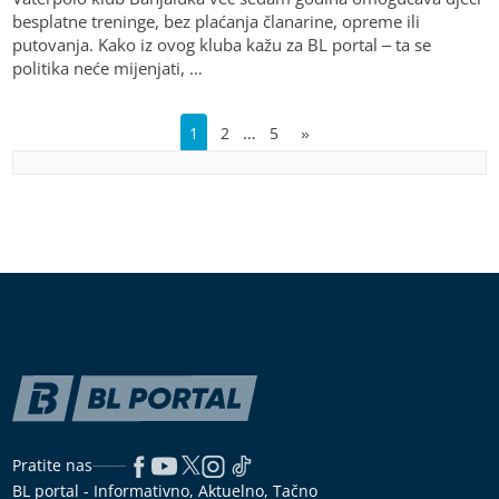
besplatne treninge, bez plaćanja članarine, opreme ili
putovanja. Kako iz ovog kluba kažu za BL portal – ta se
politika neće mijenjati, …
…
1
2
5
»
Pratite nas
BL portal - Informativno, Aktuelno, Tačno