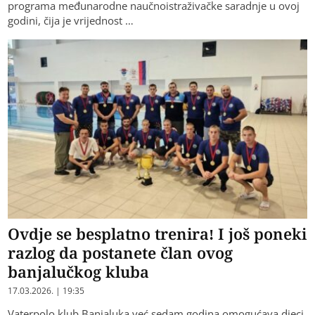
programa međunarodne naučnoistraživačke saradnje u ovoj
godini, čija je vrijednost …
Ovdje se besplatno trenira! I još poneki
razlog da postanete član ovog
banjalučkog kluba
17.03.2026. | 19:35
Vaterpolo klub Banjaluka već sedam godina omogućava djeci