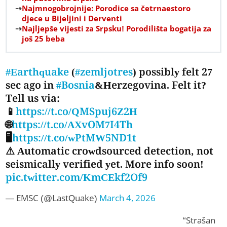
Najmnogobrojnije: Porodice sa četrnaestoro
djece u Bijeljini i Derventi
Najljepše vijesti za Srpsku! Porodilišta bogatija za
još 25 beba
#Earthquake
(
#zemljotres
) possibly felt 27
sec ago in
#Bosnia
&Herzegovina. Felt it?
Tell us via:
📱
https://t.co/QMSpuj6Z2H
🌐
https://t.co/AXvOM7I4Th
🖥
https://t.co/wPtMW5ND1t
⚠ Automatic crowdsourced detection, not
seismically verified yet. More info soon!
pic.twitter.com/KmCEkf2Of9
— EMSC (@LastQuake)
March 4, 2026
“Strašan