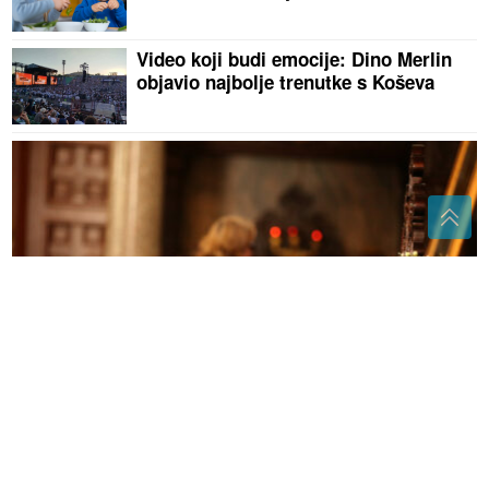
Video koji budi emocije: Dino Merlin
objavio najbolje trenutke s Koševa
Vjernici danas slave majku Presvete Bogorodice:
Jedan običaj bolesni i žene obavezno moraju da
ispoštuju
Psihološki savjeti koji uklanjaju bijes