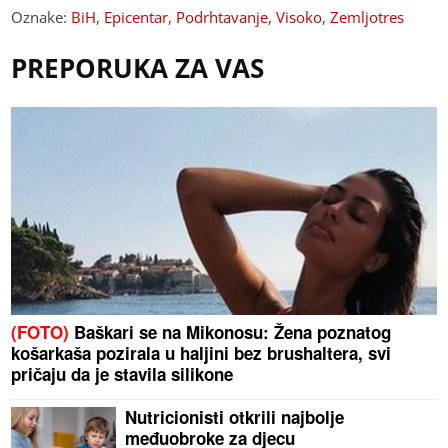
Oznake:
BiH
,
Epicentar
,
Podrhtavanje
,
Visoko
,
Zemljotres
PREPORUKA ZA VAS
(FOTO)
Baškari se na Mikonosu: Žena poznatog
košarkaša pozirala u haljini bez brushaltera, svi
pričaju da je stavila silikone
Nutricionisti otkrili najbolje
međuobroke za djecu