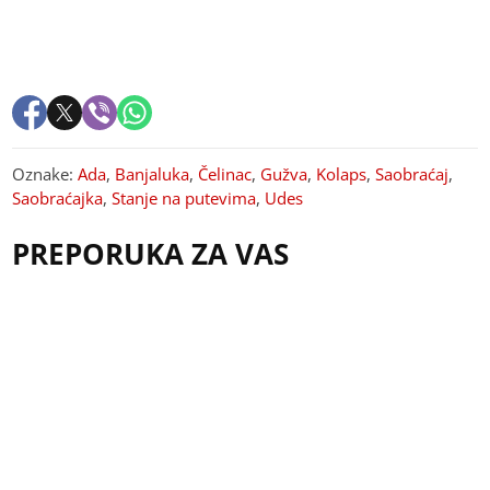
Oznake:
Ada
,
Banjaluka
,
Čelinac
,
Gužva
,
Kolaps
,
Saobraćaj
,
Saobraćajka
,
Stanje na putevima
,
Udes
PREPORUKA ZA VAS