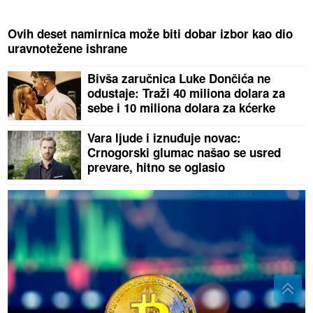
Ovih deset namirnica može biti dobar izbor kao dio
uravnotežene ishrane
Bivša zaručnica Luke Dončića ne
odustaje: Traži 40 miliona dolara za
sebe i 10 miliona dolara za kćerke
Vara ljude i iznuđuje novac:
Crnogorski glumac našao se usred
prevare, hitno se oglasio