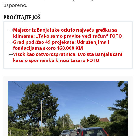
usporeno.
PROČITAJTE JOŠ
Majstor iz Banjaluke otkrio najveću grešku sa
klimama: „Tako samo pravite veći račun“ FOTO
Grad podržao 49 projekata: Udruženjima i
fondacijama skoro 160.000 KM
Visok kao četvorospratnica: Evo šta Banjalučani
kažu o spomeniku knezu Lazaru FOTO