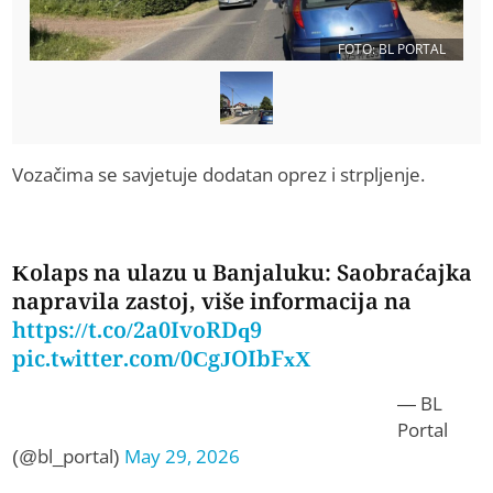
FOTO: BL PORTAL
Vozačima se savjetuje dodatan oprez i strpljenje.
Kolaps na ulazu u Banjaluku: Saobraćajka
napravila zastoj, više informacija na
https://t.co/2a0IvoRDq9
pic.twitter.com/0CgJOIbFxX
— BL
Portal
(@bl_portal)
May 29, 2026