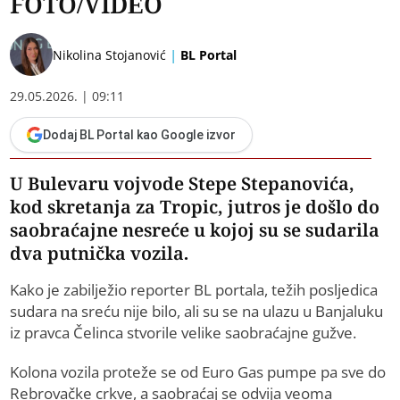
FOTO/VIDEO
|
Nikolina Stojanović
BL Portal
29.05.2026. | 09:11
Dodaj BL Portal kao Google izvor
U Bulevaru vojvode Stepe Stepanovića,
kod skretanja za Tropic, jutros je došlo do
saobraćajne nesreće u kojoj su se sudarila
dva putnička vozila.
Kako je zabilježio reporter BL portala, težih posljedica
sudara na sreću nije bilo, ali su se na ulazu u Banjaluku
iz pravca Čelinca stvorile velike saobraćajne gužve.
Kolona vozila proteže se od Euro Gas pumpe pa sve do
Rebrovačke crkve, a saobraćaj se odvija veoma