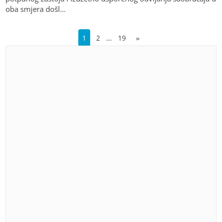
oba smjera došl…
…
1
2
19
»