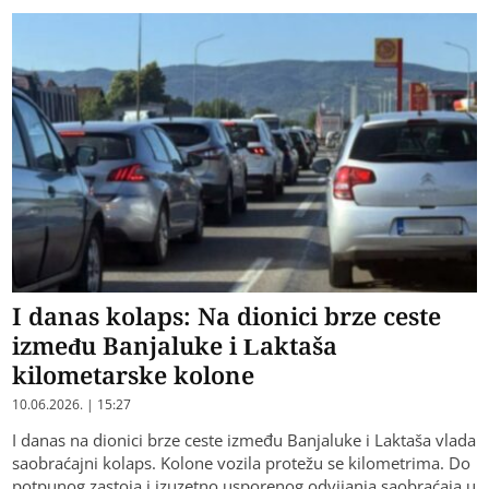
I danas kolaps: Na dionici brze ceste
između Banjaluke i Laktaša
kilometarske kolone
10.06.2026. | 15:27
I danas na dionici brze ceste između Banjaluke i Laktaša vlada
saobraćajni kolaps. Kolone vozila protežu se kilometrima. Do
potpunog zastoja i izuzetno usporenog odvijanja saobraćaja u