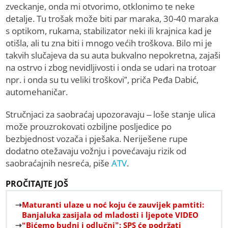
zveckanje, onda mi otvorimo, otklonimo te neke
detalje. Tu trošak može biti par maraka, 30-40 maraka
s optikom, rukama, stabilizator neki ili krajnica kad je
otišla, ali tu zna biti i mnogo većih troškova. Bilo mi je
takvih slučajeva da su auta bukvalno nepokretna, zajaši
na ostrvo i zbog nevidljivosti i onda se udari na trotoar
npr. i onda su tu veliki troškovi”, priča Peđa Dabić,
automehaničar.
Stručnjaci za saobraćaj upozoravaju – loše stanje ulica
može prouzrokovati ozbiljne posljedice po
bezbjednost vozača i pješaka. Neriješene rupe
dodatno otežavaju vožnju i povećavaju rizik od
saobraćajnih nesreća, piše
ATV
.
PROČITAJTE JOŠ
Maturanti ulaze u noć koju će zauvijek pamtiti:
Banjaluka zasijala od mladosti i ljepote VIDEO
“Bićemo budni i odlučni”: SPS će podržati