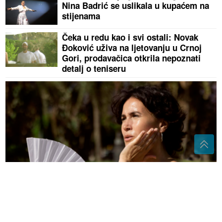
Nina Badrić se uslikala u kupaćem na
stijenama
Čeka u redu kao i svi ostali: Novak
Đoković uživa na ljetovanju u Crnoj
Gori, prodavačica otkrila nepoznati
detalj o teniseru
Zašto nas velike vrućine iscrpljuju i psihički?
Stručnjak otkriva šta pomaže