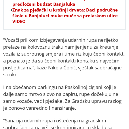
predloženi budžet Banjaluke
Znak za pješački u krošnji drveta: Đaci područne
škole u Banjaluci muke muče sa prelaskom ulice
VIDEO
“Vozači prilikom izbjegavanja udarnih rupa nerijetko
prelaze na kolovoznu traku namijenjenu za kretanje
vozila iz suprotnog smjera i time rizikuju čeoni kontakt,
a poznato je da su čeoni kontakti kontakti s najvećim
posljedicama”, kaže Nikola Ćopić, vještak saobraćajne
struke.
I na obećanom parkingu na Paskolinoj ciglani koji je i
dalje samo mrtvo slovo na papiru, rupe dočekuju ne
samo vozače, već i pješake. Za Gradsku upravu razlog
je ponovo vanredno finansiranje.
“Sanacija udarnih rupa i oštećenja na gradskim
saobraćajnicama vrši se kontinuirano, u skladu sa