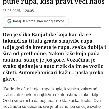
pune rupa, kiša pravi veći haos
23.05.2025. | 20:05
Dodaj BL Portal kao Google izvor
Ovo je slika Banjaluke koja kao da se
takmiči za titulu grada s najviše rupa.
Gdje god da krenete je rupa, svaka dublja i
šira od prethodne. Nakon kiše koja pada
danima, stanje je još gore. Vozačima je
svako sjedanje u auto rizik da im se vozilo
ošteti. Automehaničari kažu – posla preko
glave.
“Dođe do oštećenja trapa, kugla, krajnica, zakretač,
stabilizator nekim najbližim okolnostima i tako dalje.
Onda smo mi tu da pogledamo šta kucka, lupka. Ova
nova auta su utišana, sve je utišano, pa se čuje svako