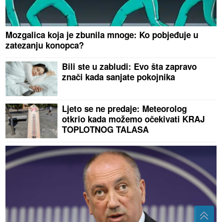
Mozgalica koja je zbunila mnoge: Ko pobjeđuje u
zatezanju konopca?
Bili ste u zabludi: Evo šta zapravo
znači kada sanjate pokojnika
Ljeto se ne predaje: Meteorolog
otkrio kada možemo očekivati KRAJ
TOPLOTNOG TALASA