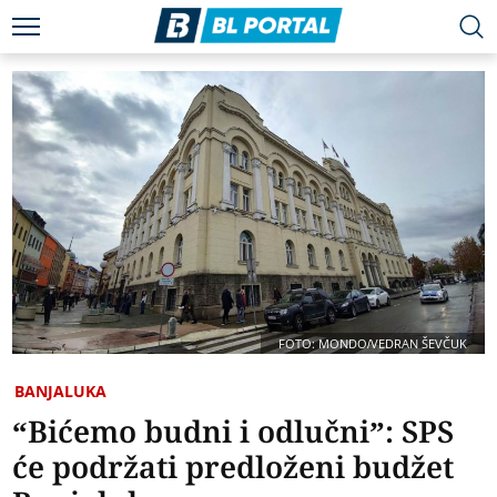
FOTO: MONDO/VEDRAN ŠEVČUK
BANJALUKA
“Bićemo budni i odlučni”: SPS
će podržati predloženi budžet