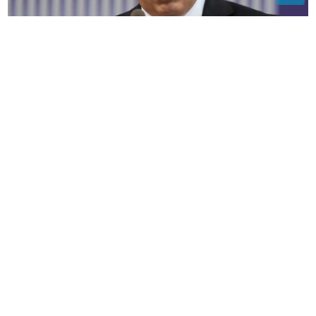
(FOTO) "SRAMOTA"
Crnadak pita vlast – kolike bi
bile penzije da se ne krade?
"ZATO JE I BIVŠI"
Jovana Jeremić se
uskoro udaje za Tigra, a ovo je pravi
razlog zašto se razvela od prvog
muža
SUTRA JE PETKA TRNOVA
Evo šta
običaji nalažu da nikako ne radite na
veliki praznik