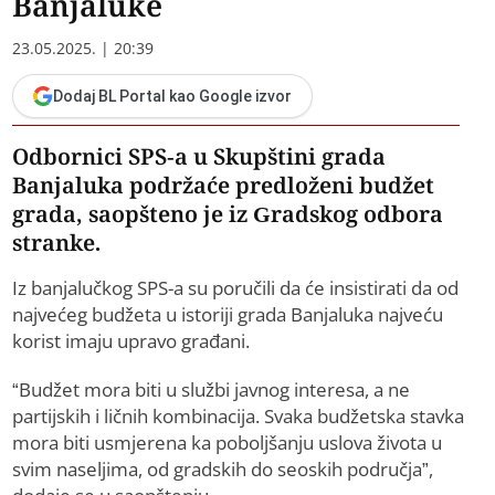
Banjaluke
23.05.2025. | 20:39
Dodaj BL Portal kao Google izvor
Odbornici SPS-a u Skupštini grada
Banjaluka podržaće predloženi budžet
grada, saopšteno je iz Gradskog odbora
stranke.
Iz banjalučkog SPS-a su poručili da će insistirati da od
najvećeg budžeta u istoriji grada Banjaluka najveću
korist imaju upravo građani.
“Budžet mora biti u službi javnog interesa, a ne
partijskih i ličnih kombinacija. Svaka budžetska stavka
mora biti usmjerena ka poboljšanju uslova života u
svim naseljima, od gradskih do seoskih područja”,