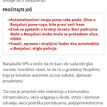
dodaje se u saopštenju.
PROČITAJTE JOŠ
Automehaničari imaju pune ruke posla: Ulice u
Banjaluci pune rupa, kiša pravi veći haos
Znak za pješački u krošnji drveta: Đaci područne
škole u Banjaluci muke muče sa prelaskom ulice
VIDEO
Vozači, oprezno i strpljivo! Sudar dva automobila
u Banjaluci, stigla policija
Banjalučki SPS-a ističe da će kao i do sada biti glas
naroda i korektor vlasti, te da će u gradskoj Skupštini,
koja je konačan autoritet za sve odluke, djelovati
proaktivno.
“Za nas je prioritet više investicija u komunalnu
infrastrukturu, veća ulaganja u škole, vrtiće i domove
zdravlja, veća podrška porodicama, poljoprivrednicima