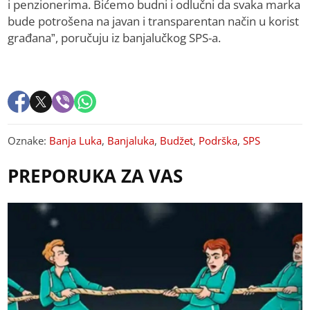
i penzionerima. Bićemo budni i odlučni da svaka marka
bude potrošena na javan i transparentan način u korist
građana”, poručuju iz banjalučkog SPS-a.
Oznake:
Banja Luka
,
Banjaluka
,
Budžet
,
Podrška
,
SPS
PREPORUKA ZA VAS