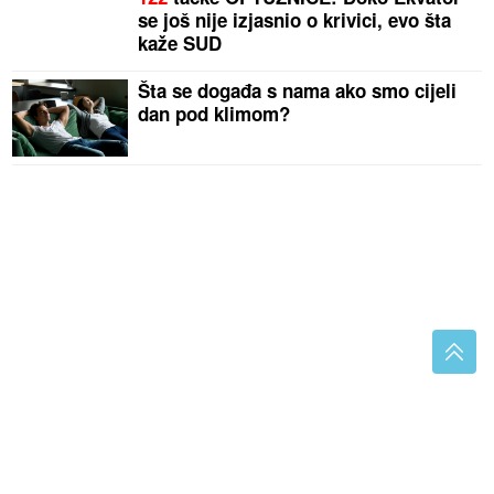
se još nije izjasnio o krivici, evo šta
kaže SUD
Šta se događa s nama ako smo cijeli
dan pod klimom?
Dionica duga oko 44 kilometra: Novi auto-put sve
bliže gradnji, povezaće Banjaluku i Mrkonjić Grad
Bacate talog od kafe? Pravite veliku