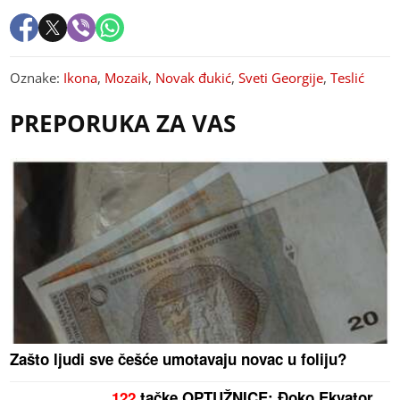
Oznake:
Ikona
,
Mozaik
,
Novak đukić
,
Sveti Georgije
,
Teslić
PREPORUKA ZA VAS
Zašto ljudi sve češće umotavaju novac u foliju?
122
tačke OPTUŽNICE: Đoko Ekvator