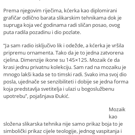
Prema njegovim riječima, kćerka kao diplomirani
grafičar odlično barata slikarskim tehnikama dok je
supruga koja već godinama radi sličan posao, ovog
puta radila pozadinu i dio pozlate.
“Ja sam radio isključivo lik i odežde, a kćerka je vršila
pripremu ornamenta. Tako da je to jedna zatvorena
cjelina. Dimenzije ikone su 145×125. Mozaik će da
krasi jednu privatnu kolekciju. Sam rad na mozaiku je
mnogo lakši kada se to timski radi. Svako ima svoj dio
posla, ujednače se senzibiliteti i dobije se jedna forma
koja predstavlja svetitelja i ulazi u bogoslužbenu
upotrebu”, pojašnjava Đukić.
Mozaik
kao
složena slikarska tehnika nije samo prikaz boja to je
simbolički prikaz cijele teologije, jednog vaspitanja i