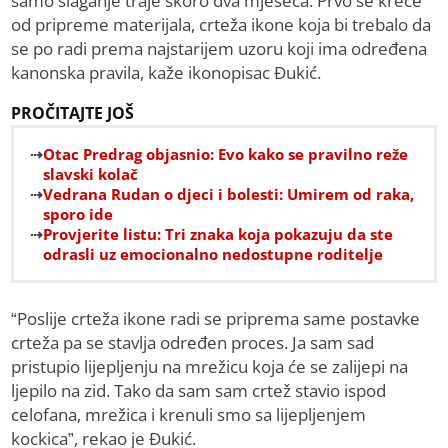
samo slaganje traje skoro dva mjeseca. Prvo se kreće
od pripreme materijala, crteža ikone koja bi trebalo da
se po radi prema najstarijem uzoru koji ima određena
kanonska pravila, kaže ikonopisac Đukić.
PROČITAJTE JOŠ
Otac Predrag objasnio: Evo kako se pravilno reže
slavski kolač
Vedrana Rudan o djeci i bolesti: Umirem od raka,
sporo ide
Provjerite listu: Tri znaka koja pokazuju da ste
odrasli uz emocionalno nedostupne roditelje
“Poslije crteža ikone radi se priprema same postavke
crteža pa se stavlja određen proces. Ja sam sad
pristupio lijepljenju na mrežicu koja će se zalijepi na
ljepilo na zid. Tako da sam sam crtež stavio ispod
celofana, mrežica i krenuli smo sa lijepljenjem
kockica”, rekao je Đukić.