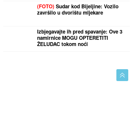
(FOTO)
Sudar kod Bijeljine: Vozilo
završilo u dvorištu mljekare
Izbjegavajte ih pred spavanje: Ove 3
namirnice MOGU OPTERETITI
ŽELUDAC tokom noći
Način za izgubiti kilograme i ubrzati metabolizam