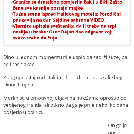
Granica se drastično pomjerila čak i u BiH: Zašto
žene sve kasnije postaju majke
Tužna scena ispred Halidovog motela: Porodični
pas zavija na dan Sejdine sahrane VIDEO
Vjernica upitala sveštenika da li treba da trpi
nasilje u braku: Otac Dejan dao odgovor koji
svako treba da čuje
Dino u jednom momentu nije uspio da zadrži suze, pa
se i rasplakao.
Zbog oproštaja od Halida – ljudi danima plakali zbog
Dinovih riječi
Merlin se u emotivnoj objavi na mrežama oprostio od
veoljenog Halida, ali otkrio da ga je prije nekoliko dana
posjetio u bolnici.
On ga je
posjetio