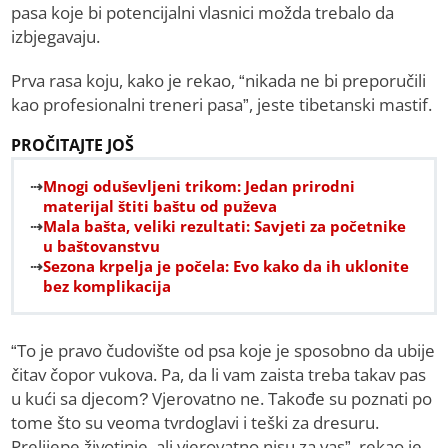
pasa koje bi potencijalni vlasnici možda trebalo da
izbjegavaju.
Prva rasa koju, kako je rekao, “nikada ne bi preporučili
kao profesionalni treneri pasa”, jeste tibetanski mastif.
PROČITAJTE JOŠ
Mnogi oduševljeni trikom: Jedan prirodni
materijal štiti baštu od puževa
Mala bašta, veliki rezultati: Savjeti za početnike
u baštovanstvu
Sezona krpelja je počela: Evo kako da ih uklonite
bez komplikacija
“To je pravo čudovište od psa koje je sposobno da ubije
čitav čopor vukova. Pa, da li vam zaista treba takav pas
u kući sa djecom? Vjerovatno ne. Takođe su poznati po
tome što su veoma tvrdoglavi i teški za dresuru.
Prelijepe životinje, ali vjerovatno nisu za vas”, rekao je.