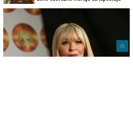
"Mnogi su nestali nakon Sašine smrti" Suzana
Jovanović otkrila da su je zaboravili ljudi sa estrade
Maline bez ledenih grudvi: Trik za
pravilno zamrzavanje
Majka došla na poslednji ispraćaj:
Lijepa Ruskinja čije je TIJELO
PRONAĐENO U KOFERU kremirana u