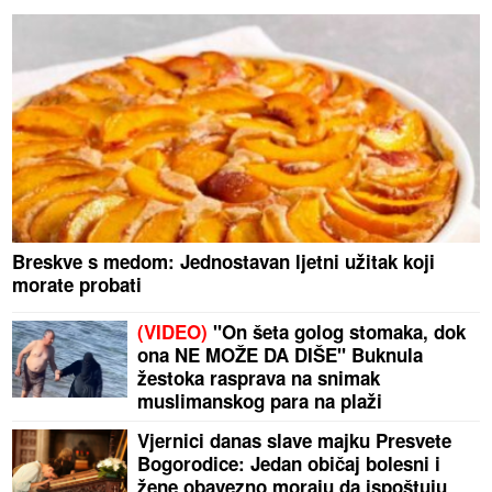
Breskve s medom: Jednostavan ljetni užitak koji
morate probati
(VIDEO)
"On šeta golog stomaka, dok
ona NE MOŽE DA DIŠE" Buknula
žestoka rasprava na snimak
muslimanskog para na plaži
Vjernici danas slave majku Presvete
Bogorodice: Jedan običaj bolesni i
žene obavezno moraju da ispoštuju