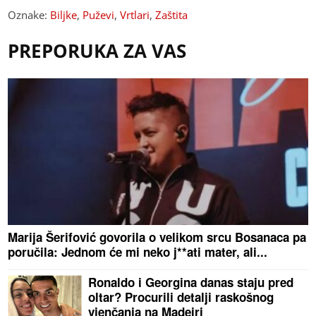
Oznake:
Biljke
,
Puževi
,
Vrtlari
,
Zaštita
PREPORUKA ZA VAS
Marija Šerifović govorila o velikom srcu Bosanaca pa
poručila: Jednom će mi neko j**ati mater, ali...
Ronaldo i Georgina danas staju pred
oltar? Procurili detalji raskošnog
vjenčanja na Madeiri