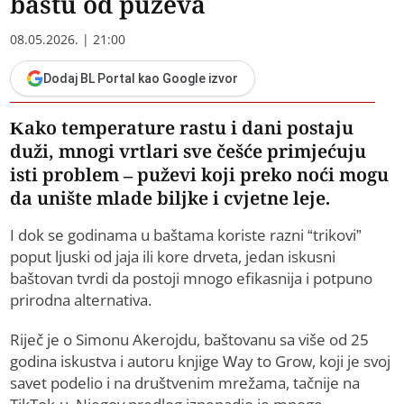
baštu od puževa
08.05.2026. | 21:00
Dodaj BL Portal kao Google izvor
Kako temperature rastu i dani postaju
duži, mnogi vrtlari sve češće primjećuju
isti problem – puževi koji preko noći mogu
da unište mlade biljke i cvjetne leje.
I dok se godinama u baštama koriste razni “trikovi”
poput ljuski od jaja ili kore drveta, jedan iskusni
baštovan tvrdi da postoji mnogo efikasnija i potpuno
prirodna alternativa.
Riječ je o Simonu Akerojdu, baštovanu sa više od 25
godina iskustva i autoru knjige Way to Grow, koji je svoj
savet podelio i na društvenim mrežama, tačnije na