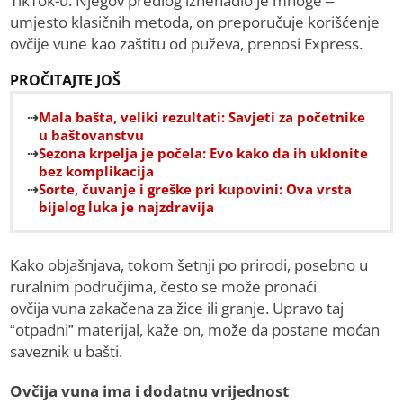
TikTok-u. Njegov predlog iznenadio je mnoge –
umjesto klasičnih metoda, on preporučuje korišćenje
ovčije vune kao zaštitu od puževa, prenosi Express.
PROČITAJTE JOŠ
Mala bašta, veliki rezultati: Savjeti za početnike
u baštovanstvu
Sezona krpelja je počela: Evo kako da ih uklonite
bez komplikacija
Sorte, čuvanje i greške pri kupovini: Ova vrsta
bijelog luka je najzdravija
Kako objašnjava, tokom šetnji po prirodi, posebno u
ruralnim područjima, često se može pronaći
ovčija vuna zakačena za žice ili granje. Upravo taj
“otpadni” materijal, kaže on, može da postane moćan
saveznik u bašti.
Ovčija vuna ima i dodatnu vrijednost