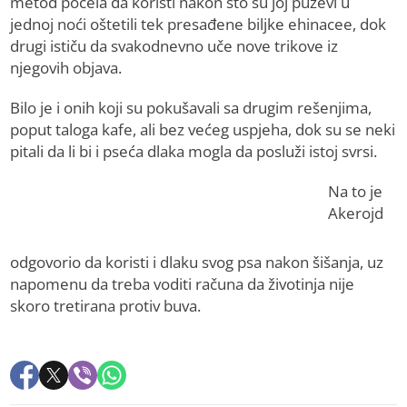
metod počela da koristi nakon što su joj puževi u
jednoj noći oštetili tek presađene biljke ehinacee, dok
drugi ističu da svakodnevno uče nove trikove iz
njegovih objava.
Bilo je i onih koji su pokušavali sa drugim rešenjima,
poput taloga kafe, ali bez većeg uspjeha, dok su se neki
pitali da li bi i pseća dlaka mogla da posluži istoj svrsi.
Na to je
Akerojd
odgovorio da koristi i dlaku svog psa nakon šišanja, uz
napomenu da treba voditi računa da životinja nije
skoro tretirana protiv buva.