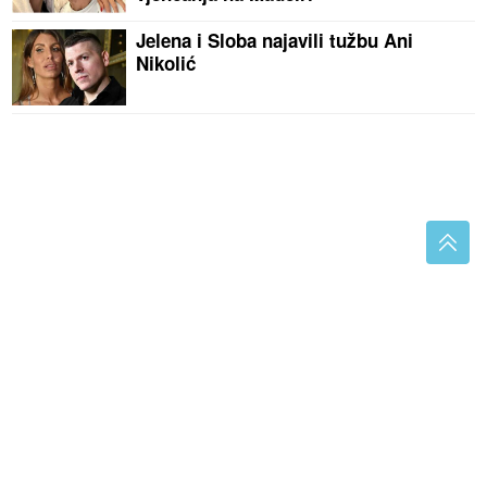
Jelena i Sloba najavili tužbu Ani
Nikolić
Prekršajna prijava: Vozio auto pod uticajem
narkotika
Estradna prijateljstva koja su postala
predmet glasina: Haris i Željko na
meti nagađanja