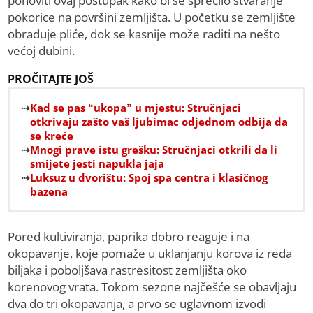
ponoviti ovaj postupak kako bi se sprečilo stvaranje
pokorice na površini zemljišta. U početku se zemljište
obrađuje pliće, dok se kasnije može raditi na nešto
većoj dubini.
PROČITAJTE JOŠ
Kad se pas “ukopa” u mjestu: Stručnjaci
otkrivaju zašto vaš ljubimac odjednom odbija da
se kreće
Mnogi prave istu grešku: Stručnjaci otkrili da li
smijete jesti napukla jaja
Luksuz u dvorištu: Spoj spa centra i klasičnog
bazena
Pored kultiviranja, paprika dobro reaguje i na
okopavanje, koje pomaže u uklanjanju korova iz reda
biljaka i poboljšava rastresitost zemljišta oko
korenovog vrata. Tokom sezone najčešće se obavljaju
dva do tri okopavanja, a prvo se uglavnom izvodi