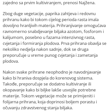
zajedno sa prvim kultiviranjem, prenosi Najžena.
Zbog duge vegetacije, paprika zahtjeva i redovnu
prihranu kako bi tokom cijelog perioda rasta imala
dovoljno hranljivih materija. Prihranjivanje omogućava
ravnomerno snabdjevanje biljaka azotom, fosforom i
kalijumom, posebno u fazama intenzivnog rasta,
cvjetanja i formiranja plodova. Prva prihrana obavlja se
nekoliko nedjelja nakon sadnje, dok se druga
preporučuje u vreme punog cvjetanja i zametanja
plodova.
Nakon svake prihrane neophodno je navodnjavanje
kako bi hraniva dospjela do korenovog sistema.
Takođe, preporučuje se dodatno kultiviranje ili
okopavanje kako bi biljke lakše usvojile potrebne
materije. Tokom vegetacije može se primijeniti i
folijarna prihrana, koja doprinosi boljem porastu i
očuvanju zdravstvenog stanja biljaka.