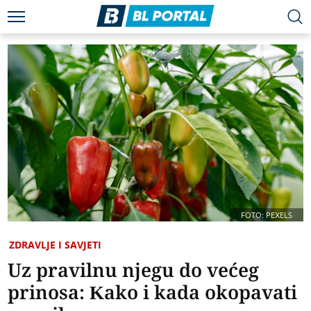
FOTO: PEXELS
ZDRAVLJE I SAVJETI
Uz pravilnu njegu do većeg
prinosa: Kako i kada okopavati