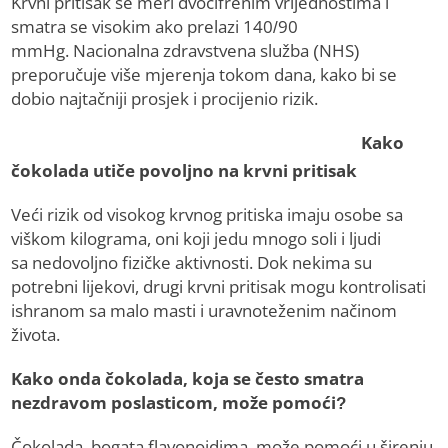
Krvni pritisak se meri dvocifrenim vrijednostima i
smatra se visokim ako prelazi 140/90
mmHg. Nacionalna zdravstvena služba (NHS)
preporučuje više mjerenja tokom dana, kako bi se
dobio najtačniji prosjek i procijenio rizik.
Kako
čokolada utiče povoljno na krvni pritisak
Veći rizik od visokog krvnog pritiska imaju osobe sa
viškom kilograma, oni koji jedu mnogo soli i ljudi
sa nedovoljno fizičke aktivnosti. Dok nekima su
potrebni lijekovi, drugi krvni pritisak mogu kontrolisati
ishranom sa malo masti i uravnoteženim načinom
života.
Kako onda čokolada, koja se često smatra
nezdravom poslasticom, može pomoći?
Čokolada, bogata flavonoidima, može pomoći u širenju