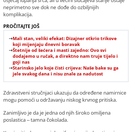
osjećaj lupanja srca, ali u većini slučajeva stanje ostaje
neprimetno sve dok ne dođe do ozbiljnijih
komplikacija.
PROČITAJTE JOŠ
Mali stan, veliki efekat: Dizajner otkrio trikove
koji mijenjaju dnevni boravak
Štetnije od šećera i masti zajedno: Ovo svi
dodajemo u ručak, a direktno nam truje tijelo i
goji nas
Starinsko jelo koje čisti crijeva: Naše bake su ga
jele svakog dana i nisu znale za nadutost
Zdravstveni stručnjaci ukazuju da određene namirnice
mogu pomoći u održavanju niskog krvnog pritiska.
Zanimljivo je da je jedna od njih široko omiljena
poslastica – tamna čokolada.