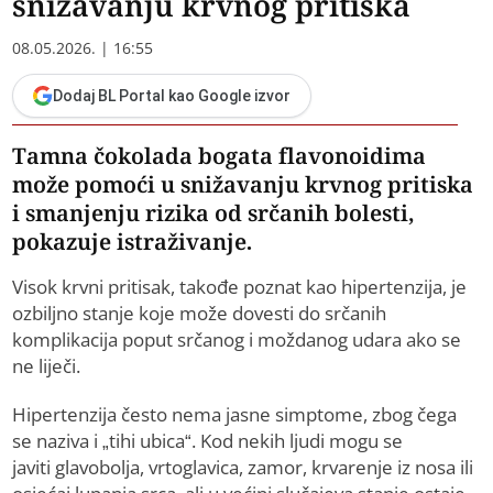
snižavanju krvnog pritiska
08.05.2026. | 16:55
Dodaj BL Portal kao Google izvor
Tamna čokolada bogata flavonoidima
može pomoći u snižavanju krvnog pritiska
i smanjenju rizika od srčanih bolesti,
pokazuje istraživanje.
Visok krvni pritisak, takođe poznat kao hipertenzija, je
ozbiljno stanje koje može dovesti do srčanih
komplikacija poput srčanog i moždanog udara ako se
ne liječi.
Hipertenzija često nema jasne simptome, zbog čega
se naziva i „tihi ubica“. Kod nekih ljudi mogu se
javiti glavobolja, vrtoglavica, zamor, krvarenje iz nosa ili