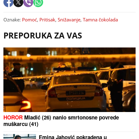
Oznake:
Pomoć
,
Pritisak
,
Snižavanje
,
Tamna čokolada
PREPORUKA ZA VAS
HOROR
Mladić (26) nanio smrtonosne povrede
muškarcu (41)
Emina Jahović pokradena u