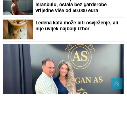
Istanbulu, ostala bez garderobe
vrijedne više od 50.000 eura
Ledena kafa može biti osvježenje, ali
nije uvijek najbolji izbor
"Ti si prava osoba" Četiri dana nakon što je vjerio
djevojku novo slavlje u domu Dragana Stankovića
„BARBI 2“ NA KLIMAVIM NOGAMA