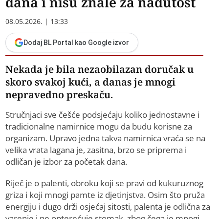
dana i nisu znale za nadutost
08.05.2026. | 13:33
Dodaj BL Portal kao Google izvor
Nekada je bila nezaobilazan doručak u
skoro svakoj kući, a danas je mnogi
nepravedno preskaču.
Stručnjaci sve češće podsjećaju koliko jednostavne i
tradicionalne namirnice mogu da budu korisne za
organizam. Upravo jedna takva namirnica vraća se na
velika vrata lagana je, zasitna, brzo se priprema i
odličan je izbor za početak dana.
Riječ je o palenti, obroku koji se pravi od kukuruznog
griza i koji mnogi pamte iz d‌jetinjstva. Osim što pruža
energiju i dugo drži osjećaj sitosti, palenta je odlična za
varenje i ne opterećuje stomak, zbog čega je mnogi