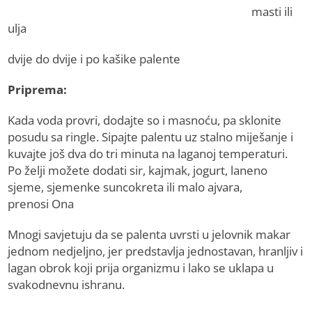
masti ili
ulja
dvije do dvije i po kašike palente
Priprema:
Kada voda provri, dodajte so i masnoću, pa sklonite
posudu sa ringle. Sipajte palentu uz stalno miješanje i
kuvajte još dva do tri minuta na laganoj temperaturi.
Po želji možete dodati sir, kajmak, jogurt, laneno
sjeme, sjemenke suncokreta ili malo ajvara,
prenosi Ona
Mnogi savjetuju da se palenta uvrsti u jelovnik makar
jednom ned‌jeljno, jer predstavlja jednostavan, hranljiv i
lagan obrok koji prija organizmu i lako se uklapa u
svakodnevnu ishranu.