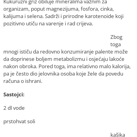
Kukuruzni griz obiluje mineralima važnim za
organizam, poput magnezijuma, fosfora, cinka,
kalijuma i selena. Sadrži i prirodne karotenoide koji
pozitivno utiču na varenje i rad crijeva.
Zbog
toga
mnogi ističu da redovno konzumiranje palente može
da doprinese boljem metabolizmu i osjećaju lakoće
nakon obroka. Pored toga, ima relativno malo kalorija,
pa je često dio jelovnika osoba koje žele da povedu
računa o ishrani.
Sastojci:
2 dl vode
prstohvat soli
kašika