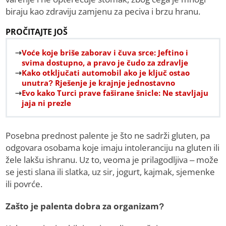
biraju kao zdraviju zamjenu za peciva i brzu hranu.
PROČITAJTE JOŠ
Voće koje briše zaborav i čuva srce: Jeftino i
svima dostupno, a pravo je čudo za zdravlje
Kako otključati automobil ako je ključ ostao
unutra? Rješenje je krajnje jednostavno
Evo kako Turci prave faširane šnicle: Ne stavljaju
jaja ni prezle
Posebna prednost palente je što ne sadrži gluten, pa
odgovara osobama koje imaju intoleranciju na gluten ili
žele lakšu ishranu. Uz to, veoma je prilagodljiva – može
se jesti slana ili slatka, uz sir, jogurt, kajmak, sjemenke
ili povrće.
Zašto je palenta dobra za organizam?