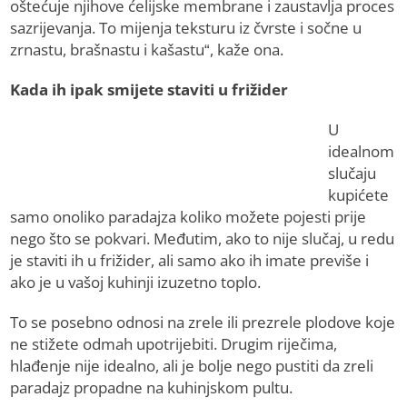
oštećuje njihove ćelijske membrane i zaustavlja proces
sazrijevanja. To mijenja teksturu iz čvrste i sočne u
zrnastu, brašnastu i kašastu“, kaže ona.
Kada ih ipak smijete staviti u frižider
U
idealnom
slučaju
kupićete
samo onoliko paradajza koliko možete pojesti prije
nego što se pokvari. Međutim, ako to nije slučaj, u redu
je staviti ih u frižider, ali samo ako ih imate previše i
ako je u vašoj kuhinji izuzetno toplo.
To se posebno odnosi na zrele ili prezrele plodove koje
ne stižete odmah upotrijebiti. Drugim riječima,
hlađenje nije idealno, ali je bolje nego pustiti da zreli
paradajz propadne na kuhinjskom pultu.