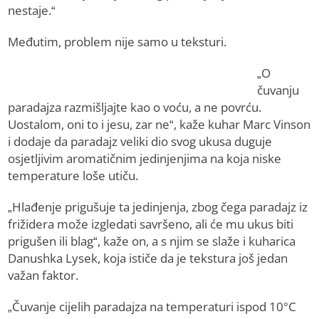
nestaje.“
Međutim, problem nije samo u teksturi.
„O
čuvanju
paradajza razmišljajte kao o voću, a ne povrću.
Uostalom, oni to i jesu, zar ne“, kaže kuhar Marc Vinson
i dodaje da paradajz veliki dio svog ukusa duguje
osjetljivim aromatičnim jedinjenjima na koja niske
temperature loše utiču.
„Hlađenje prigušuje ta jedinjenja, zbog čega paradajz iz
frižidera može izgledati savršeno, ali će mu ukus biti
prigušen ili blag“, kaže on, a s njim se slaže i kuharica
Danushka Lysek, koja ističe da je tekstura još jedan
važan faktor.
„Čuvanje cijelih paradajza na temperaturi ispod 10°C