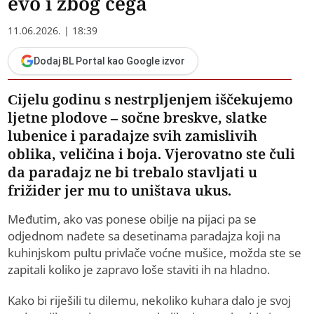
evo i zbog čega
11.06.2026. | 18:39
Dodaj BL Portal kao Google izvor
Cijelu godinu s nestrpljenjem iščekujemo
ljetne plodove – sočne breskve, slatke
lubenice i paradajze svih zamislivih
oblika, veličina i boja. Vjerovatno ste čuli
da paradajz ne bi trebalo stavljati u
frižider jer mu to uništava ukus.
Međutim, ako vas ponese obilje na pijaci pa se
odjednom nađete sa desetinama paradajza koji na
kuhinjskom pultu privlače voćne mušice, možda ste se
zapitali koliko je zapravo loše staviti ih na hladno.
Kako bi riješili tu dilemu, nekoliko kuhara dalo je svoj