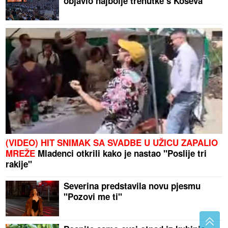
objavio najbolje trenutke s Koševa
(VIDEO) HIT SNIMAK SA SVADBE U UŽICU ZAPALIO
MREŽE
Mladenci otkrili kako je nastao "Poslije tri
rakije"
Severina predstavila novu pjesmu
"Pozovi me ti"