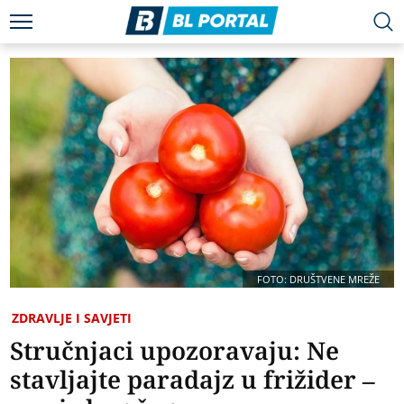
FOTO: DRUŠTVENE MREŽE
ZDRAVLJE I SAVJETI
Stručnjaci upozoravaju: Ne
stavljajte paradajz u frižider –