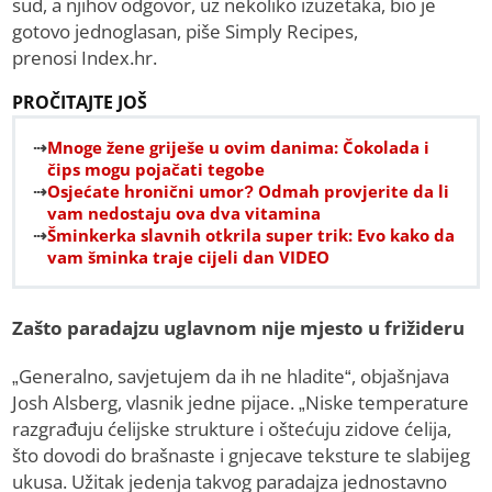
sud, a njihov odgovor, uz nekoliko izuzetaka, bio je
gotovo jednoglasan, piše Simply Recipes,
prenosi Index.hr.
PROČITAJTE JOŠ
Mnoge žene griješe u ovim danima: Čokolada i
čips mogu pojačati tegobe
Osjećate hronični umor? Odmah provjerite da li
vam nedostaju ova dva vitamina
Šminkerka slavnih otkrila super trik: Evo kako da
vam šminka traje cijeli dan VIDEO
Zašto paradajzu uglavnom nije mjesto u frižideru
„Generalno, savjetujem da ih ne hladite“, objašnjava
Josh Alsberg, vlasnik jedne pijace. „Niske temperature
razgrađuju ćelijske strukture i oštećuju zidove ćelija,
što dovodi do brašnaste i gnjecave teksture te slabijeg
ukusa. Užitak jedenja takvog paradajza jednostavno