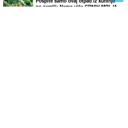
Pospite samo ovaj otpad iz kuhinje
po zemlji: Nema više CRNIH MRLJA
NA PARADAJZU, ne truli uopšte
SVE VIŠE INTERVENCIJA U BANJALUCI
Građani se
zbog vrućina žale na slabost, vrtoglavicu i pritisak
(VIDEO) NEMANJA GUDELJ SE NE
ODVAJA OD SINA
Ponosni tata gura
kolica dok Ilijan spava, Anastasija
objavom raznježila sve