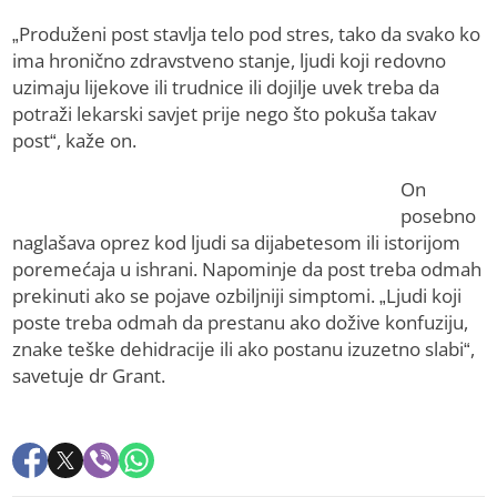
„Produženi post stavlja telo pod stres, tako da svako ko
ima hronično zdravstveno stanje, ljudi koji redovno
uzimaju lijekove ili trudnice ili dojilje uvek treba da
potraži lekarski savjet prije nego što pokuša takav
post“, kaže on.
On
posebno
naglašava oprez kod ljudi sa dijabetesom ili istorijom
poremećaja u ishrani. Napominje da post treba odmah
prekinuti ako se pojave ozbiljniji simptomi. „Ljudi koji
poste treba odmah da prestanu ako dožive konfuziju,
znake teške dehidracije ili ako postanu izuzetno slabi“,
savetuje dr Grant.