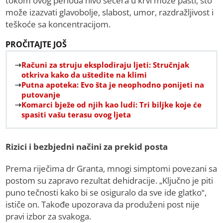
tokom ovog perioda nivo šećera u krvi može pasti, što
može izazvati glavobolje, slabost, umor, razdražljivost i
teškoće sa koncentracijom.
PROČITAJTE JOŠ
Računi za struju eksplodiraju ljeti: Stručnjak
otkriva kako da uštedite na klimi
Putna apoteka: Evo šta je neophodno ponijeti na
putovanje
Komarci bježe od njih kao ludi: Tri biljke koje će
spasiti vašu terasu ovog ljeta
Rizici i bezbjedni načini za prekid posta
Prema riječima dr Granta, mnogi simptomi povezani sa
postom su zapravo rezultat dehidracije. „Ključno je piti
puno tečnosti kako bi se osiguralo da sve ide glatko“,
ističe on. Takođe upozorava da produženi post nije
pravi izbor za svakoga.