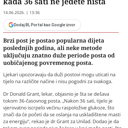
kada 36 sati ne jedete ništa
14.06.2026. | 13:36
Dodaj BL Portal kao Google izvor
Brzi post je postao popularna dijeta
poslednjih godina, ali neke metode
uključuju znatno duže periode posta od
uobičajenog povremenog posta.
Ljekari upozoravaju da duži postovi mogu uticati na
tijelo na različite načine i nisu pogodni za svakoga.
Dr Donald Grant, lekar, objasnio je šta se dešava
tokom 36-časovnog posta. „Nakon 36 sati, tijelo je
vjerovatno iscrpelo većinu raspoložive glukoze, što
znači da će početi da se oslanja na uskladištene masti
za energiju“, rekao je dr Grant za Unilad. Dodao je da