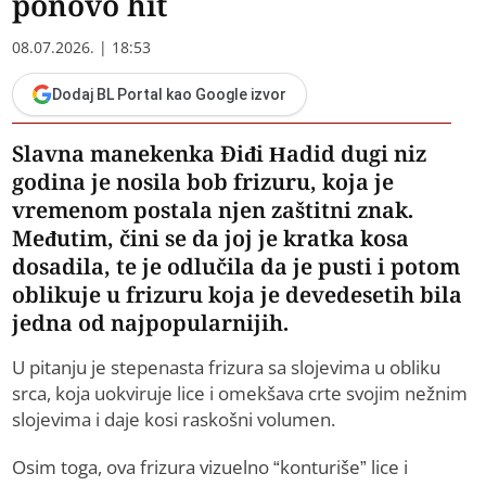
ponovo hit
08.07.2026. | 18:53
Dodaj BL Portal kao Google izvor
Slavna manekenka Điđi Hadid dugi niz
godina je nosila bob frizuru, koja je
vremenom postala njen zaštitni znak.
Međutim, čini se da joj je kratka kosa
dosadila, te je odlučila da je pusti i potom
oblikuje u frizuru koja je devedesetih bila
jedna od najpopularnijih.
U pitanju je stepenasta frizura sa slojevima u obliku
srca, koja uokviruje lice i omekšava crte svojim nežnim
slojevima i daje kosi raskošni volumen.
Osim toga, ova frizura vizuelno “konturiše” lice i