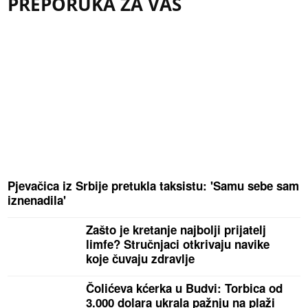
PREPORUKA ZA VAS
Pjevačica iz Srbije pretukla taksistu: 'Samu sebe sam
iznenadila'
Zašto je kretanje najbolji prijatelj
limfe? Stručnjaci otkrivaju navike
koje čuvaju zdravlje
Čolićeva kćerka u Budvi: Torbica od
3.000 dolara ukrala pažnju na plaži