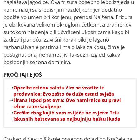
naglašava jagodice. Ova frizura posebno lepo izgleda u
kombinaciji sa središnjim razdeljkom jer dodatno
podiže volumen pri korijenu, prenosi Najžena. Frizura
je oblikovana velikom okruglom četkom, a pramenovi
su tokom hlađenja bili učvršćeni ukosnicama kako bi
zadržali punoću. Završni korak bilo je lagano
razbarušivanje prstima i malo laka za kosu, čime je
postignut onaj nenametljiv, luksuzni izgled kakav
poslednjih sezona dominira.
PROČITAJTE JOŠ
Operite zelenu salatu čim se vratite iz
prodavnice: Evo zašto će duže ostati svježa
Hrana ispod pet evra: Ove namirnice su pravi
izbor za mršavljenje
Greške zbog kojih vam cvijeće ne cvjeta: Trik
iskusnih baštovana za najbujniju baštu ikada
Ovakvo slojevito šišanje posebno dolazi do izražaja na