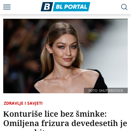
FOTO: SHUTTERSTOCK
ZDRAVLJE I SAVJETI
Konturiše lice bez šminke:
Omiljena frizura devedesetih je