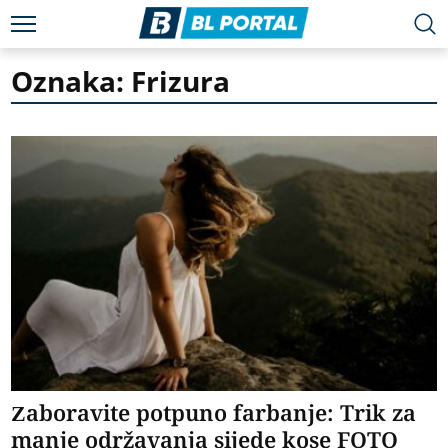
Oznaka: Frizura
Zaboravite potpuno farbanje: Trik za
manje održavanja sijede kose FOTO