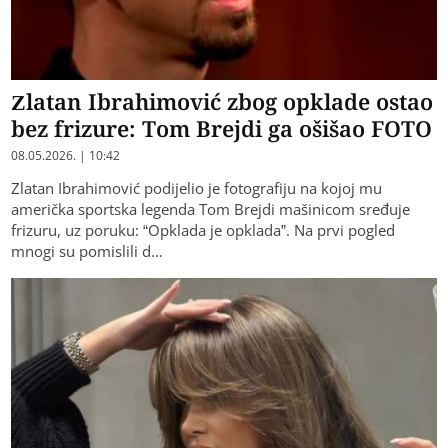
Zlatan Ibrahimović zbog opklade ostao
bez frizure: Tom Brejdi ga ošišao FOTO
08.05.2026. | 10:42
Zlatan Ibrahimović podijelio je fotografiju na kojoj mu
američka sportska legenda Tom Brejdi mašinicom sređuje
frizuru, uz poruku: “Opklada je opklada”. Na prvi pogled
mnogi su pomislili d…