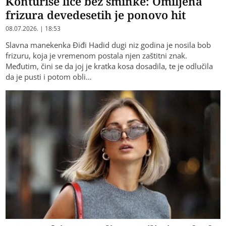
Konturiše lice bez šminke: Omiljena
frizura devedesetih je ponovo hit
08.07.2026. | 18:53
Slavna manekenka Điđi Hadid dugi niz godina je nosila bob
frizuru, koja je vremenom postala njen zaštitni znak.
Međutim, čini se da joj je kratka kosa dosadila, te je odlučila
da je pusti i potom obli…