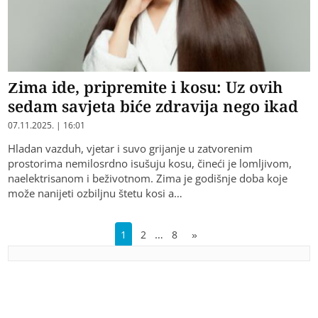
Zima ide, pripremite i kosu: Uz ovih
sedam savjeta biće zdravija nego ikad
07.11.2025. | 16:01
Hladan vazduh, vjetar i suvo grijanje u zatvorenim
prostorima nemilosrdno isušuju kosu, čineći je lomljivom,
naelektrisanom i beživotnom. Zima je godišnje doba koje
može nanijeti ozbiljnu štetu kosi a…
…
1
2
8
»