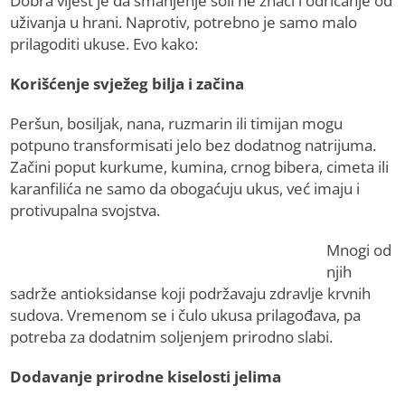
Dobra vijest je da smanjenje soli ne znači i odricanje od
uživanja u hrani. Naprotiv, potrebno je samo malo
prilagoditi ukuse. Evo kako:
Korišćenje svježeg bilja i začina
Peršun, bosiljak, nana, ruzmarin ili timijan mogu
potpuno transformisati jelo bez dodatnog natrijuma.
Začini poput kurkume, kumina, crnog bibera, cimeta ili
karanfilića ne samo da obogaćuju ukus, već imaju i
protivupalna svojstva.
Mnogi od
njih
sadrže antioksidanse koji podržavaju zdravlje krvnih
sudova. Vremenom se i čulo ukusa prilagođava, pa
potreba za dodatnim soljenjem prirodno slabi.
Dodavanje prirodne kiselosti jelima