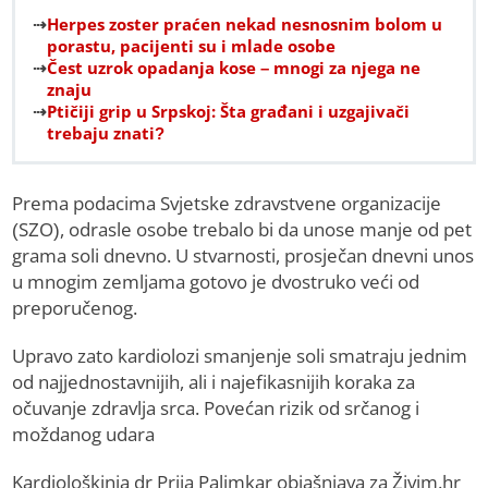
Herpes zoster praćen nekad nesnosnim bolom u
porastu, pacijenti su i mlade osobe
Čest uzrok opadanja kose – mnogi za njega ne
znaju
Ptičiji grip u Srpskoj: Šta građani i uzgajivači
trebaju znati?
Prema podacima Svjetske zdravstvene organizacije
(SZO), odrasle osobe trebalo bi da unose manje od pet
grama soli dnevno. U stvarnosti, prosječan dnevni unos
u mnogim zemljama gotovo je dvostruko veći od
preporučenog.
Upravo zato kardiolozi smanjenje soli smatraju jednim
od najjednostavnijih, ali i najefikasnijih koraka za
očuvanje zdravlja srca. Povećan rizik od srčanog i
moždanog udara
Kardiološkinja dr Prija Palimkar objašnjava za Živim.hr