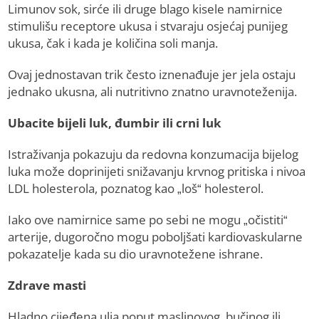
Limunov sok, sirće ili druge blago kisele namirnice
stimulišu receptore ukusa i stvaraju osjećaj punijeg
ukusa, čak i kada je količina soli manja.
Ovaj jednostavan trik često iznenađuje jer jela ostaju
jednako ukusna, ali nutritivno znatno uravnoteženija.
Ubacite bijeli luk, đumbir ili crni luk
Istraživanja pokazuju da redovna konzumacija bijelog
luka može doprinijeti snižavanju krvnog pritiska i nivoa
LDL holesterola, poznatog kao „loš“ holesterol.
Iako ove namirnice same po sebi ne mogu „očistiti“
arterije, dugoročno mogu poboljšati kardiovaskularne
pokazatelje kada su dio uravnotežene ishrane.
Zdrave masti
Hladno cijeđena ulja poput maslinovog, bučinog ili