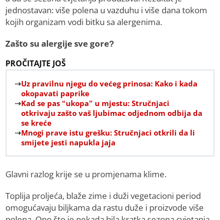
jednostavan: više polena u vazduhu i više dana tokom
kojih organizam vodi bitku sa alergenima.
Zašto su alergije sve gore?
PROČITAJTE JOŠ
Uz pravilnu njegu do većeg prinosa: Kako i kada
okopavati paprike
Kad se pas “ukopa” u mjestu: Stručnjaci
otkrivaju zašto vaš ljubimac odjednom odbija da
se kreće
Mnogi prave istu grešku: Stručnjaci otkrili da li
smijete jesti napukla jaja
Glavni razlog krije se u promjenama klime.
Toplija proljeća, blaže zime i duži vegetacioni period
omogućavaju biljkama da rastu duže i proizvode više
polena. Ono što je nekada bila kratka sezona cvjetanja