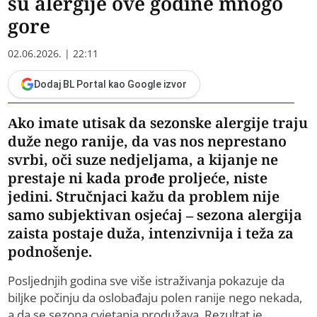
su alergije ove godine mnogo
gore
02.06.2026. | 22:11
Dodaj BL Portal kao Google izvor
Ako imate utisak da sezonske alergije traju
duže nego ranije, da vas nos neprestano
svrbi, oči suze nedjeljama, a kijanje ne
prestaje ni kada prođe proljeće, niste
jedini. Stručnjaci kažu da problem nije
samo subjektivan osjećaj – sezona alergija
zaista postaje duža, intenzivnija i teža za
podnošenje.
Posljednjih godina sve više istraživanja pokazuje da
biljke počinju da oslobađaju polen ranije nego nekada,
a da se sezona cvjetanja produžava. Rezultat je