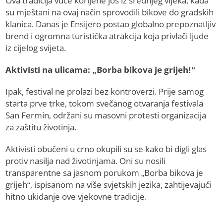
Ova tradicija vuče korijene još iz srednjeg vijeka, kada
su mještani na ovaj način sprovodili bikove do gradskih
klanica. Danas je Ensijero postao globalno prepoznatljiv
brend i ogromna turistička atrakcija koja privlači ljude
iz cijelog svijeta.
Aktivisti na ulicama: „Borba bikova je grijeh!“
Ipak, festival ne prolazi bez kontroverzi. Prije samog
starta prve trke, tokom svečanog otvaranja festivala
San Fermin, održani su masovni protesti organizacija
za zaštitu životinja.
Aktivisti obučeni u crno okupili su se kako bi digli glas
protiv nasilja nad životinjama. Oni su nosili
transparentne sa jasnom porukom „Borba bikova je
grijeh“, ispisanom na više svjetskih jezika, zahtijevajući
hitno ukidanje ove vjekovne tradicije.