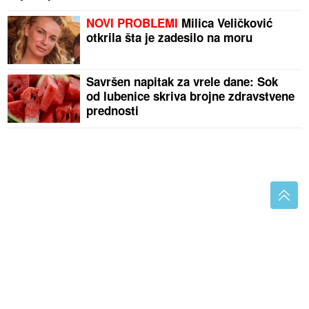
NOVI PROBLEMI
Milica Veličković
otkrila šta je zadesilo na moru
Savršen napitak za vrele dane: Sok
od lubenice skriva brojne zdravstvene
prednosti
"Odustali smo nakon nekoliko neuspjelih pokušaja"
Influenserka otvoreno progovorila o potomstvu, a