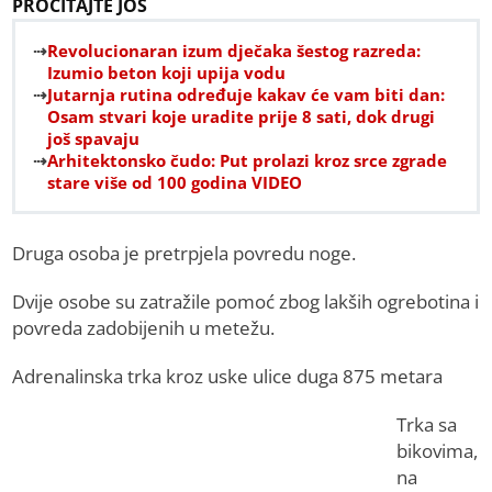
PROČITAJTE JOŠ
Revolucionaran izum dječaka šestog razreda:
Izumio beton koji upija vodu
Jutarnja rutina određuje kakav će vam biti dan:
Osam stvari koje uradite prije 8 sati, dok drugi
još spavaju
Arhitektonsko čudo: Put prolazi kroz srce zgrade
stare više od 100 godina VIDEO
Druga osoba je pretrpjela povredu noge.
Dvije osobe su zatražile pomoć zbog lakših ogrebotina i
povreda zadobijenih u metežu.
Adrenalinska trka kroz uske ulice duga 875 metara
Trka sa
bikovima,
na