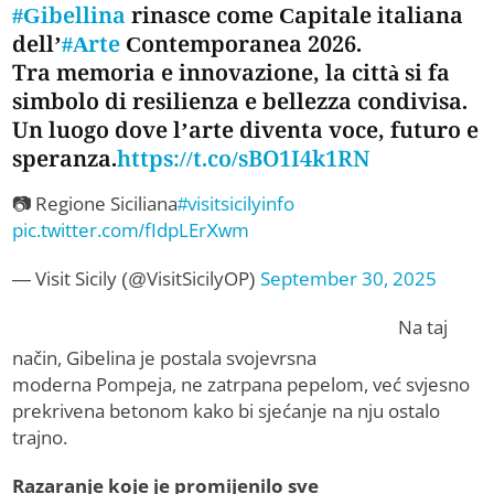
#Gibellina
rinasce come Capitale italiana
dell’
#Arte
Contemporanea 2026.
Tra memoria e innovazione, la città si fa
simbolo di resilienza e bellezza condivisa.
Un luogo dove l’arte diventa voce, futuro e
speranza.
https://t.co/sBO1I4k1RN
📷 Regione Siciliana
#visitsicilyinfo
pic.twitter.com/fIdpLErXwm
— Visit Sicily (@VisitSicilyOP)
September 30, 2025
Na taj
način, Gibelina je postala svojevrsna
moderna Pompeja, ne zatrpana pepelom, već svjesno
prekrivena betonom kako bi sjećanje na nju ostalo
trajno.
Razaranje koje je promijenilo sve