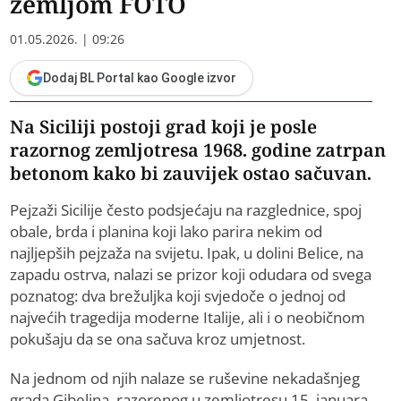
zemljom FOTO
01.05.2026. | 09:26
Dodaj BL Portal kao Google izvor
Na Siciliji postoji grad koji je posle
razornog zemljotresa 1968. godine zatrpan
betonom kako bi zauvijek ostao sačuvan.
Pejzaži Sicilije često podsjećaju na razglednice, spoj
obale, brda i planina koji lako parira nekim od
najljepših pejzaža na svijetu. Ipak, u dolini Belice, na
zapadu ostrva, nalazi se prizor koji odudara od svega
poznatog: dva brežuljka koji svjedoče o jednoj od
najvećih tragedija moderne Italije, ali i o neobičnom
pokušaju da se ona sačuva kroz umjetnost.
Na jednom od njih nalaze se ruševine nekadašnjeg
grada Gibelina, razorenog u zemljotresu 15. januara