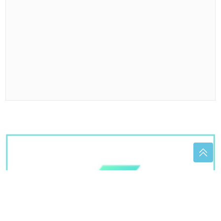
na licu mogu biti upozorenje
(FOTO) DOK SVI BRUJE O
DRAGANOVOJ VJERIDBI, JOVANIN
PRVI MUŽ ŽIVI DALEKO OD SRBIJE
Evo gdje je danas Vojislav i kakav
odnos ima sa voditeljkom
Ima ga svaka domaćica: Evo kako se
pravilno koristi ekspres lonac