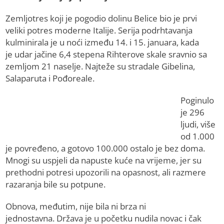
Zemljotres koji je pogodio dolinu Belice bio je prvi
veliki potres moderne Italije. Serija podrhtavanja
kulminirala je u noći između 14. i 15. januara, kada
je udar jačine 6,4 stepena Rihterove skale sravnio sa
zemljom 21 naselje. Najteže su stradale Gibelina,
Salaparuta i Pođoreale.
Poginulo
je 296
ljudi, više
od 1.000
je povređeno, a gotovo 100.000 ostalo je bez doma.
Mnogi su uspjeli da napuste kuće na vrijeme, jer su
prethodni potresi upozorili na opasnost, ali razmere
razaranja bile su potpune.
Obnova, međutim, nije bila ni brza ni
jednostavna. Država je u početku nudila novac i čak