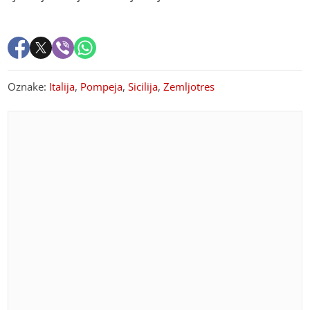
Oznake:
Italija
,
Pompeja
,
Sicilija
,
Zemljotres
PREPORUKA ZA VAS
Feritin face i nedostatak željeza u krvi: Ovi znakovi