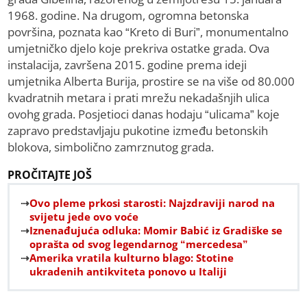
1968. godine. Na drugom, ogromna betonska
površina, poznata kao “Kreto di Buri”, monumentalno
umjetničko djelo koje prekriva ostatke grada. Ova
instalacija, završena 2015. godine prema ideji
umjetnika Alberta Burija, prostire se na više od 80.000
kvadratnih metara i prati mrežu nekadašnjih ulica
ovohg grada. Posjetioci danas hodaju “ulicama” koje
zapravo predstavljaju pukotine između betonskih
blokova, simbolično zamrznutog grada.
PROČITAJTE JOŠ
Ovo pleme prkosi starosti: Najzdraviji narod na
svijetu jede ovo voće
Iznenađujuća odluka: Momir Babić iz Gradiške se
oprašta od svog legendarnog “mercedesa”
Amerika vratila kulturno blago: Stotine
ukradenih antikviteta ponovo u Italiji