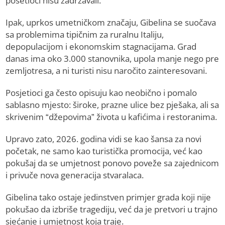
posetioci nisu zadržavali.
Ipak, uprkos umetničkom značaju, Gibelina se suočava
sa problemima tipičnim za ruralnu Italiju,
depopulacijom i ekonomskim stagnacijama. Grad
danas ima oko 3.000 stanovnika, upola manje nego pre
zemljotresa, a ni turisti nisu naročito zainteresovani.
Posjetioci ga često opisuju kao neobično i pomalo
sablasno mjesto: široke, prazne ulice bez pješaka, ali sa
skrivenim “džepovima” života u kafićima i restoranima.
Upravo zato, 2026. godina vidi se kao šansa za novi
početak, ne samo kao turistička promocija, već kao
pokušaj da se umjetnost ponovo poveže sa zajednicom
i privuče nova generacija stvaralaca.
Gibelina tako ostaje jedinstven primjer grada koji nije
pokušao da izbriše tragediju, već da je pretvori u trajno
sjećanje i umjetnost koja traje.