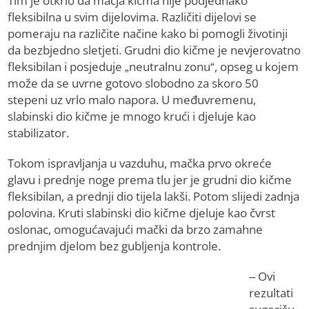
Tim je otkrio da mačja kičma nije podjednako
fleksibilna u svim dijelovima. Različiti dijelovi se
pomeraju na različite načine kako bi pomogli životinji
da bezbjedno sletjeti. Grudni dio kičme je nevjerovatno
fleksibilan i posjeduje „neutralnu zonu“, opseg u kojem
može da se uvrne gotovo slobodno za skoro 50
stepeni uz vrlo malo napora. U međuvremenu,
slabinski dio kičme je mnogo krući i djeluje kao
stabilizator.
Tokom ispravljanja u vazduhu, mačka prvo okreće
glavu i prednje noge prema tlu jer je grudni dio kičme
fleksibilan, a prednji dio tijela lakši. Potom slijedi zadnja
polovina. Kruti slabinski dio kičme djeluje kao čvrst
oslonac, omogućavajući mački da brzo zamahne
prednjim djelom bez gubljenja kontrole.
– Ovi
rezultati