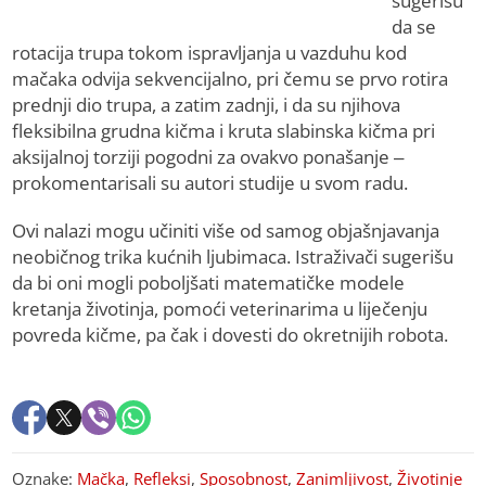
sugerišu
da se
rotacija trupa tokom ispravljanja u vazduhu kod
mačaka odvija sekvencijalno, pri čemu se prvo rotira
prednji dio trupa, a zatim zadnji, i da su njihova
fleksibilna grudna kičma i kruta slabinska kičma pri
aksijalnoj torziji pogodni za ovakvo ponašanje –
prokomentarisali su autori studije u svom radu.
Ovi nalazi mogu učiniti više od samog objašnjavanja
neobičnog trika kućnih ljubimaca. Istraživači sugerišu
da bi oni mogli poboljšati matematičke modele
kretanja životinja, pomoći veterinarima u liječenju
povreda kičme, pa čak i dovesti do okretnijih robota.
Oznake:
Mačka
,
Refleksi
,
Sposobnost
,
Zanimljivost
,
Životinje