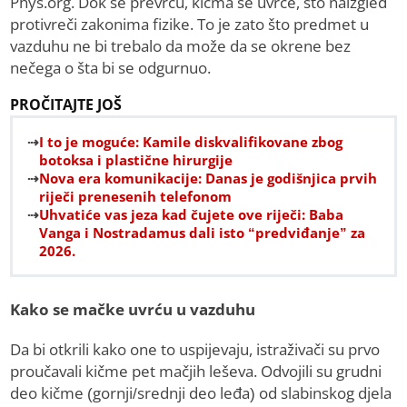
Phys.org. Dok se prevrću, kičma se uvrće, što naizgled
protivreči zakonima fizike. To je zato što predmet u
vazduhu ne bi trebalo da može da se okrene bez
nečega o šta bi se odgurnuo.
PROČITAJTE JOŠ
I to je moguće: Kamile diskvalifikovane zbog
botoksa i plastične hirurgije
Nova era komunikacije: Danas je godišnjica prvih
riječi prenesenih telefonom
Uhvatiće vas jeza kad čujete ove riječi: Baba
Vanga i Nostradamus dali isto “predviđanje” za
2026.
Kako se mačke uvrću u vazduhu
Da bi otkrili kako one to uspijevaju, istraživači su prvo
proučavali kičme pet mačjih leševa. Odvojili su grudni
deo kičme (gornji/srednji deo leđa) od slabinskog djela