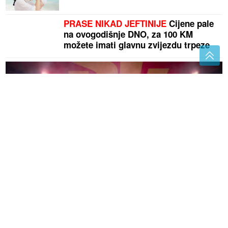
PRASE NIKAD JEFTINIJE
Cijene pale
na ovogodišnje DNO, za 100 KM
možete imati glavnu zvijezdu trpeze
"Magla Band" puni dvorane širom regiona: Za
koncert u Sarajevu publika će birati dio repertoara
NEOBIČAN TRIK ZA FRIŽIDER
Jedan
običan sunđer može pomoći da vam