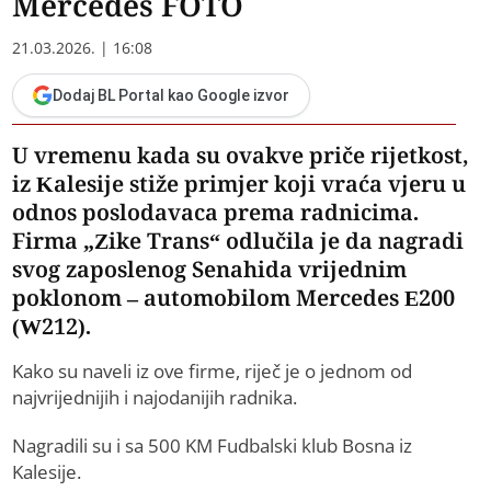
Mercedes FOTO
21.03.2026. | 16:08
Dodaj BL Portal kao Google izvor
U vremenu kada su ovakve priče rijetkost,
iz Kalesije stiže primjer koji vraća vjeru u
odnos poslodavaca prema radnicima.
Firma „Zike Trans“ odlučila je da nagradi
svog zaposlenog Senahida vrijednim
poklonom – automobilom Mercedes E200
(W212).
Kako su naveli iz ove firme, riječ je o jednom od
najvrijednijih i najodanijih radnika.
Nagradili su i sa 500 KM Fudbalski klub Bosna iz
Kalesije.