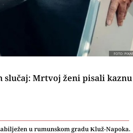
FOTO: PIXA
 slučaj: Mrtvoj ženi pisali kaznu
e zabilježen u rumunskom gradu Kluž-Napoka.