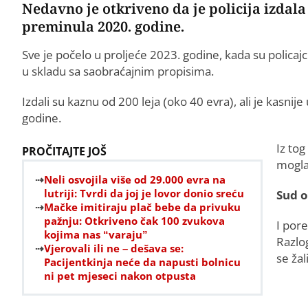
Nedavno je otkriveno da je policija izdal
preminula 2020. godine.
Sve je počelo u proljeće 2023. godine, kada su policajci
u skladu sa saobraćajnim propisima.
Izdali su kaznu od 200 leja (oko 40 evra), ali je kasni
godine.
Iz tog
PROČITAJTE JOŠ
mogla 
Neli osvojila više od 29.000 evra na
lutriji: Tvrdi da joj je lovor donio sreću
Sud o
Mačke imitiraju plač bebe da privuku
pažnju: Otkriveno čak 100 zvukova
I por
kojima nas “varaju”
Razlo
Vjerovali ili ne – dešava se:
se žal
Pacijentkinja neće da napusti bolnicu
ni pet mjeseci nakon otpusta