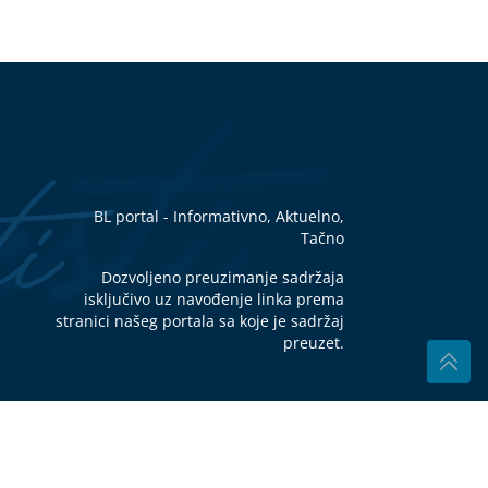
d
"
ka:
ti