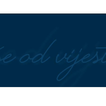
 sve: Ovo je
Šok ispovijest Big Mame: "Gran
PERIJA bivšeg dečka
me iskoristio, a kada je muž
, a ona tvrdi da je u
nasrnuo na mene uzela sam nož
tilator tik uz krevet,
Nelegalno izvlačili šljunak iz rije
 grešku: Nećete se ni
Poznati BIZNISMEN OPET na me
 ovo dugme malo ko
banjalučke policije
i ogromnu razliku