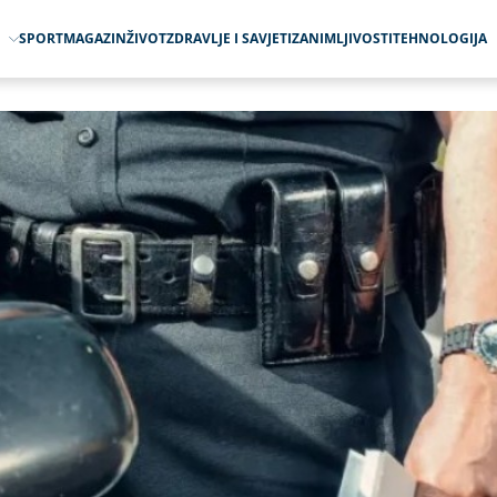
O
SPORT
MAGAZIN
ŽIVOT
ZDRAVLJE I SAVJETI
ZANIMLJIVOSTI
TEHNOLOGIJA