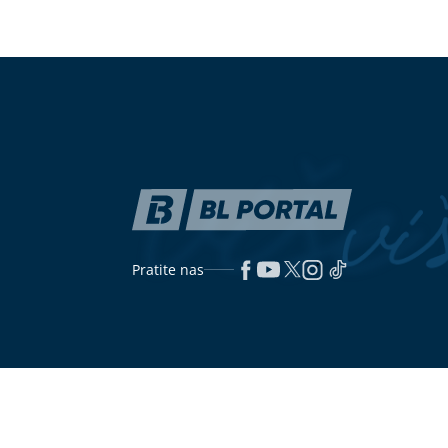
Pjevačica iz Srbije pretukla
Brojke otkrile
taksistu: 'Samu sebe sam
MILIONSKA IM
iznenadila'
Jovane Jeremić
dugovima
(FOTO)Poznati je kardiolog: Ova
Ako držite ven
doktorka je majka Mine Naumović,
pravite veliku
kćerka naslijedila ljepotu od nje
rashladiti, a
koristi i prav