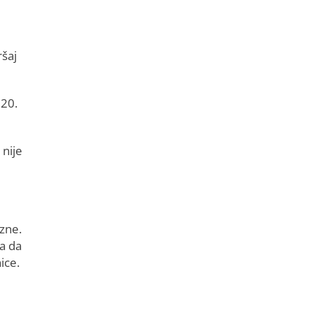
ršaj
020.
 nije
zne.
a da
ice.