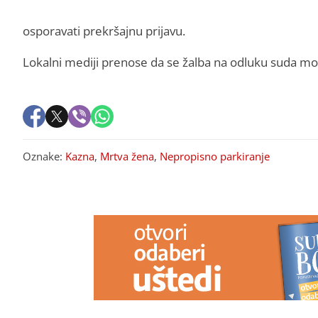
osporavati prekršajnu prijavu.
Lokalni mediji prenose da se žalba na odluku suda mož
Oznake:
Kazna
,
Mrtva žena
,
Nepropisno parkiranje
PREPORUKA ZA VAS