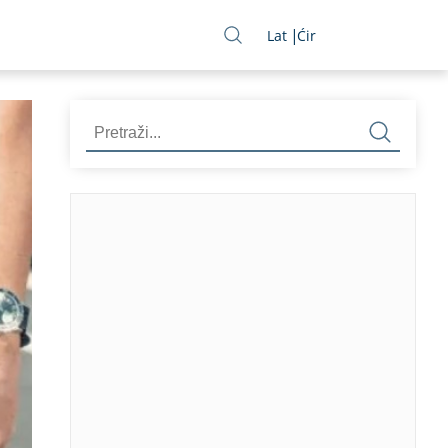
Lat
Ćir