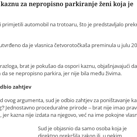
a kaznu za nepropisno parkiranje ženi koja je
 primjetili automobil na trotoaru, što je predstavljalo prek
je utvrđeno da je vlasnica četvorotočkaša preminula u julu 2
 razloga, brat je pokušao da ospori kaznu, objašnjavajući da
da se nepropisno parkira, jer nije bila među živima.
dbio zahtjev
ed ovog argumenta, sud je odbio zahtjev za poništavanje ka
g? Jednostavno proceduralne prirode – brat nije imao prav
i, jer kazna nije izdata na njegovo, već na ime pokojne vlasn
Sud je objasnio da samo osoba koja je
direktno prekršila zakon ili, u nekim