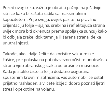
Pored ovog trika, važno je obratiti pažnju na još dvije
sitnice kako bi zaštita radila sa maksimalnim
kapacitetom. Prije svega, uvijek pazite na pravilnu
orijentaciju folije – sjajna, srebrna i reflektujuća strana
uvijek mora biti okrenuta prema spolja (ka suncu) kako
bi odbijala zrake, dok tamnija ili šarena strana ide ka
unutrašnjosti.
Takođe, ako i dalje želite da koristite vakuumske
čašice, pre polaska na put obavezno očistite unutrašnju
stranu vjetrobranskog stakla od prašine i masnoće.
Kada je staklo čisto, a folija dodatno osigurana
spuštenim krovnim štitnicima, vaš automobil će ostati
prijatno rashlađen, a vi ćete izbjeći dobro poznati ljetni
stres i opekotine na volanu.