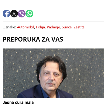
Oznake:
Automobil
,
Folija
,
Padanje
,
Sunce
,
Zaštita
PREPORUKA ZA VAS
Jedna cura mala