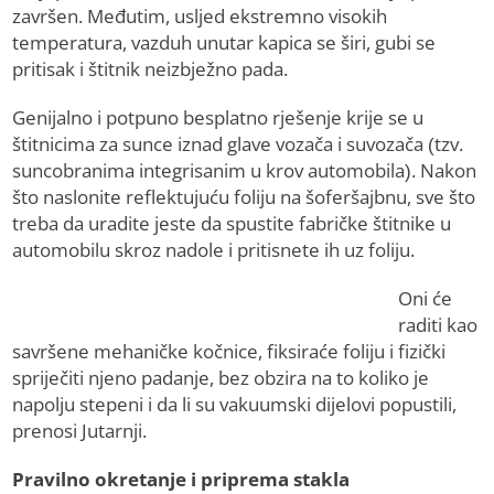
završen. Međutim, usljed ekstremno visokih
temperatura, vazduh unutar kapica se širi, gubi se
pritisak i štitnik neizbježno pada.
Genijalno i potpuno besplatno rješenje krije se u
štitnicima za sunce iznad glave vozača i suvozača (tzv.
suncobranima integrisanim u krov automobila). Nakon
što naslonite reflektujuću foliju na šoferšajbnu, sve što
treba da uradite jeste da spustite fabričke štitnike u
automobilu skroz nadole i pritisnete ih uz foliju.
Oni će
raditi kao
savršene mehaničke kočnice, fiksiraće foliju i fizički
spriječiti njeno padanje, bez obzira na to koliko je
napolju stepeni i da li su vakuumski dijelovi popustili,
prenosi Jutarnji.
Pravilno okretanje i priprema stakla