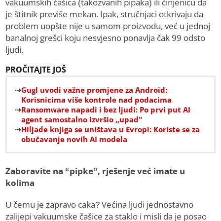
vakuumskih čašica (takozvanih pipaka) ili činjenicu da
je štitnik previše mekan. Ipak, stručnjaci otkrivaju da
problem uopšte nije u samom proizvodu, već u jednoj
banalnoj grešci koju nesvjesno ponavlja čak 99 odsto
ljudi.
PROČITAJTE JOŠ
Gugl uvodi važne promjene za Android:
Korisnicima više kontrole nad podacima
Ransomware napadi i bez ljudi: Po prvi put AI
agent samostalno izvršio ,,upad”
Hiljade knjiga se uništava u Evropi: Koriste se za
obučavanje novih AI modela
Zaboravite na “pipke”, rješenje već imate u
kolima
U čemu je zapravo caka? Većina ljudi jednostavno
zalijepi vakuumske čašice za staklo i misli da je posao