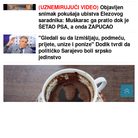
(UZNEMIRUJUĆI VIDEO)
Objavljen
snimak pokušaja ubistva Elezovog
saradnika: Muškarac ga pratio dok je
ŠETAO PSA, a onda ZAPUCAO
"Gledali su da izmišljaju, podmeću,
prijete, unize i ponize" Dodik tvrdi da
političko Sarajevo boli srpsko
jedinstvo
Brinite o svojim crijevima: Jedna kašika ovoga u kafi