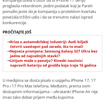
kompanija uzela u obzir da bi iPhone 17 seriju
proglasila rekordnom. Jedini podatak koji je Pareh
ponudio jeste da je kompanija u proteklom kvartalu
povećala tržišni udio i da se trenutno nalazi ispred
konkurencije.
PROČITAJTE JOŠ
Kriza u automobilskoj industriji: Audi bilježi
četvrti uzastopni pad zarade, šta to znači
Najveća promjena: Samsung Galaxy S27 Ultra bez
jedne od najvažnijih stavki?
Litijum može u penziju? Kineski naučnici
napravili bateriju od gvožđa koja traje 16 godina
U medijima se dosta pisalo o uspjehu iPhone 17, 17
Pro i 17 Pro Max telefona. Međutim, prema svim
dostupnim informacijama – ultratanki iPhone Air nije
imao tako dobar prijem među kupcima.