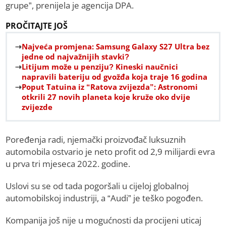
grupe”, prenijela je agencija DPA.
PROČITAJTE JOŠ
Najveća promjena: Samsung Galaxy S27 Ultra bez
jedne od najvažnijih stavki?
Litijum može u penziju? Kineski naučnici
napravili bateriju od gvožđa koja traje 16 godina
Poput Tatuina iz “Ratova zvijezda”: Astronomi
otkrili 27 novih planeta koje kruže oko dvije
zvijezde
Poređenja radi, njemački proizvođač luksuznih
automobila ostvario je neto profit od 2,9 milijardi evra
u prva tri mjeseca 2022. godine.
Uslovi su se od tada pogoršali u cijeloj globalnoj
automobilskoj industriji, a “Audi” je teško pogođen.
Kompanija još nije u mogućnosti da procijeni uticaj