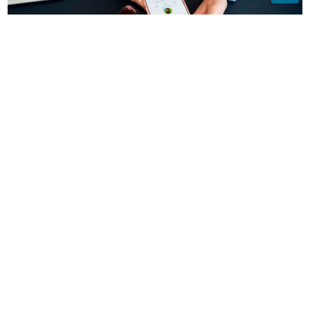
5.000 UČENIKA POD LUPOM
Evo šta se dešava kada
djeca prerano otvore Instagram nalog
(FOTO)
Baškari se na Mikonosu: Žena
poznatog košarkaša pozirala u haljini
bez brushaltera, svi pričaju da je
stavila silikone
„Licemjerje u svom punom sjaju“
Ruska ambasada poslala žestoku
reakciju na izjave njemačkog kolege o
dešavanjima u BiH