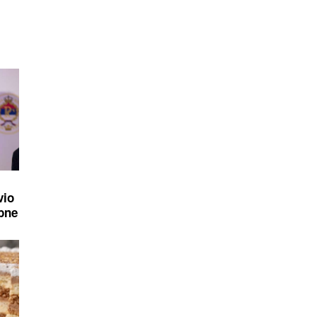
vio
ebne