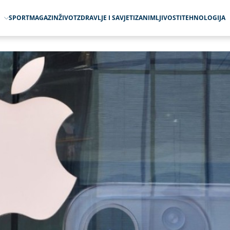
O
SPORT
MAGAZIN
ŽIVOT
ZDRAVLJE I SAVJETI
ZANIMLJIVOSTI
TEHNOLOGIJA