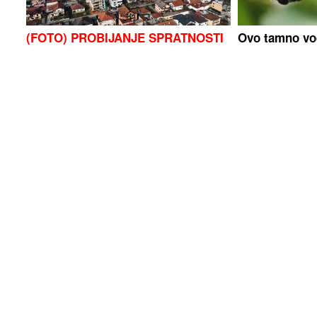
(FOTO) PROBIJANJE SPRATNOSTI
Ovo tamno voć
U ROSULJAMA
Ko i zašto
blago: Kada s
dozvoljava zgrade od 7 spratova,
vašem organiz
MJEŠTANI U NEVJERICI
dan
(VIDEO) PRIJETIO PIŠTOLJEM, PA
Bio dvije god
DOBIO BATINE
Političar uhapšen
Jeremić: Ko j
poslije incidenta na plaži
Dragan Stanko
mjeseca veze