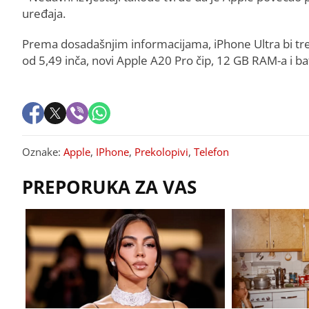
uređaja.
Prema dosadašnjim informacijama, iPhone Ultra bi treb
od 5,49 inča, novi Apple A20 Pro čip, 12 GB RAM-a i b
Oznake:
Apple
,
IPhone
,
Prekolopivi
,
Telefon
PREPORUKA ZA VAS