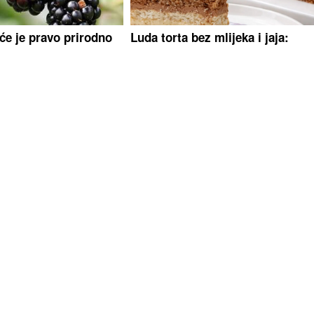
e je pravo prirodno
Luda torta bez mlijeka i jaja:
aznate šta kupine rade
Kremasta poslastica bez pečenja
mu, jest ćete ih svaki
koja osvaja na prvi zalogaj
ine u vezi sa Jovanom
Nakon spektakla na Koševu, ogla
e Aleksandra koju je
se Dino Merlin: 'Kad se moj živo
vić vjerio nakon 3
malo prosije, pa na vrhu ostane 
najkrupnije...'