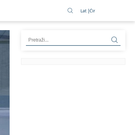
Lat
Ćir