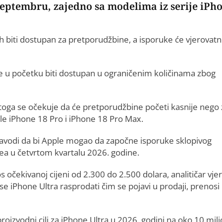
septembru, zajedno sa modelima iz serije iPh
h biti dostupan za pretporudžbine, a isporuke će vjerovat
će u početku biti dostupan u ograničenim količinama zbog
toga se očekuje da će pretporudžbine početi kasnije nego 
e iPhone 18 Pro i iPhone 18 Pro Max.
avodi da bi Apple mogao da započne isporuke sklopivog
ea u četvrtom kvartalu 2026. godine.
 očekivanoj cijeni od 2.300 do 2.500 dolara, analitičar vje
se iPhone Ultra rasprodati čim se pojavi u prodaji, prenosi
roizvodni cilj za iPhone Ultra u 2026. godini na oko 10 mil