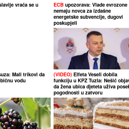
lavije vraća se u
ECB
upozorava: Vlade evrozone
nemaju novca za izdašne
energetske subvencije, dugovi
poskupjeli
uza: Mali trikovi da
(VIDEO)
Elfeta Veseli dobila
običnu vodu
funkciju u KPZ Tuzla: Nešić obja
da žena ubica djeteta uživa pos
pogodnosti u zatvoru