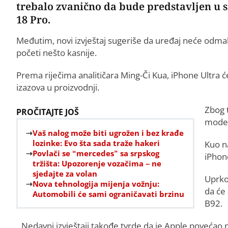
trebalo zvanično da bude predstavljen u 
18 Pro.
Međutim, novi izvještaj sugeriše da uređaj neće odma
početi nešto kasnije.
Prema riječima analitičara Ming-Či Kua, iPhone Ultra 
izazova u proizvodnji.
Zbog 
PROČITAJTE JOŠ
model
Vaš nalog može biti ugrožen i bez krađe
lozinke: Evo šta sada traže hakeri
Kuo n
Povlači se “mercedes” sa srpskog
iPhon
tržišta: Upozorenje vozačima – ne
sjedajte za volan
Uprkos
Nova tehnologija mijenja vožnju:
da će 
Automobili će sami ograničavati brzinu
B92.
Nedavni izvještaji takođe tvrde da je Apple povećao p