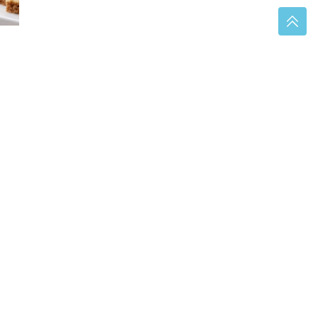
sio
t
ono