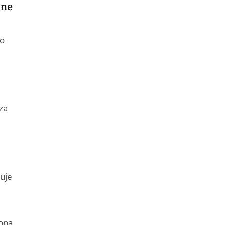
one
no
za
ruje
iona