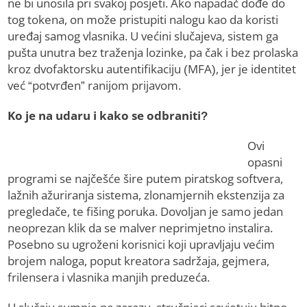
ne bi unosila pri svakoj posjeti. Ako napadač dođe do
tog tokena, on može pristupiti nalogu kao da koristi
uređaj samog vlasnika. U većini slučajeva, sistem ga
pušta unutra bez traženja lozinke, pa čak i bez prolaska
kroz dvofaktorsku autentifikaciju (MFA), jer je identitet
već “potvrđen” ranijom prijavom.
Ko je na udaru i kako se odbraniti?
Ovi
opasni
programi se najčešće šire putem piratskog softvera,
lažnih ažuriranja sistema, zlonamjernih ekstenzija za
pregledače, te fišing poruka. Dovoljan je samo jedan
neoprezan klik da se malver neprimjetno instalira.
Posebno su ugroženi korisnici koji upravljaju većim
brojem naloga, poput kreatora sadržaja, gejmera,
frilensera i vlasnika manjih preduzeća.