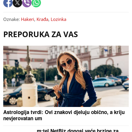
Oznake:
Hakeri
,
Krađa
,
Lozinka
PREPORUKA ZA VAS
Astrologija tvrdi: Ovi znakovi djeluju obično, a kriju
nevjerovatan um
m:tel NetBiz donosi veće brzine za