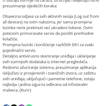
U slučaju sumnje na zarazu, stručnjaci savjetuju hitno
preuzimanje sljedećih koraka:
Obavezna odjava sa svih aktivnih sesija (Log out from
all devices) na svim nalozima, jer sama promjena
lozinke neće prekinuti već ukradeni tokene. Ovim
potezom primoravate servis da poništi prethodne
kolačiće.
Promjena lozinki i korišćenje različitih šifri za svaki
pojedinačni servis.
Detaljno antivirusno skeniranje uređaja i uklanjanje
svih sumnjivih dodataka iz internet pregledača.
Redovno ažuriranje sistema, preuzimanje aplikacija
isključivo iz provjerenih i zvaničnih izvora, uz zaštitu
svih uređaja, uključujući i pametne telefone, ostaju
najbolja i jedina sigurna odbrana od infostealer
malvera. (Kurir)