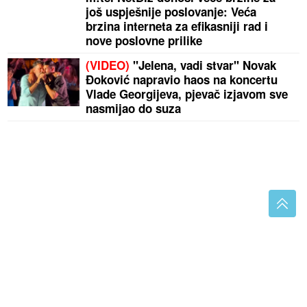
još uspješnije poslovanje: Veća
brzina interneta za efikasniji rad i
nove poslovne prilike
(VIDEO)
"Jelena, vadi stvar" Novak
Đoković napravio haos na koncertu
Vlade Georgijeva, pjevač izjavom sve
nasmijao do suza
(FOTO)
Podrška kulturi i umjetnosti: Božović i Mitrić
potpisali Memorandum o saradnji