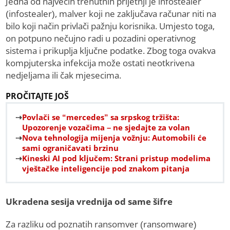
Jedna od najvećih trenutnih prijetnji je infostealer
(infostealer), malver koji ne zaključava računar niti na
bilo koji način privlači pažnju korisnika. Umjesto toga,
on potpuno nečujno radi u pozadini operativnog
sistema i prikuplja ključne podatke. Zbog toga ovakva
kompjuterska infekcija može ostati neotkrivena
nedjeljama ili čak mjesecima.
PROČITAJTE JOŠ
Povlači se “mercedes” sa srpskog tržišta:
Upozorenje vozačima – ne sjedajte za volan
Nova tehnologija mijenja vožnju: Automobili će
sami ograničavati brzinu
Kineski AI pod ključem: Strani pristup modelima
vještačke inteligencije pod znakom pitanja
Ukradena sesija vrednija od same šifre
Za razliku od poznatih ransomver (ransomware)