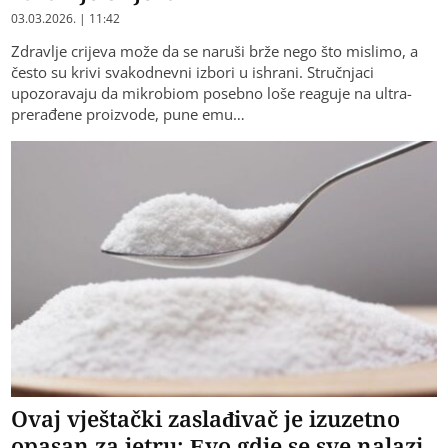
03.03.2026. | 11:42
Zdravlje crijeva može da se naruši brže nego što mislimo, a
često su krivi svakodnevni izbori u ishrani. Stručnjaci
upozoravaju da mikrobiom posebno loše reaguje na ultra-
prerađene proizvode, pune emu…
Ovaj vještački zaslađivač je izuzetno
opasan za jetru: Evo gdje se sve nalazi