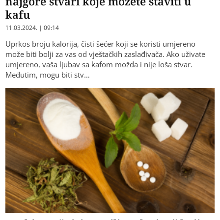
najgore stvari koje možete staviti u
kafu
11.03.2024. | 09:14
Uprkos broju kalorija, čisti šećer koji se koristi umjereno
može biti bolji za vas od vještačkih zaslađivača. Ako uživate
umjereno, vaša ljubav sa kafom možda i nije loša stvar.
Međutim, mogu biti stv…