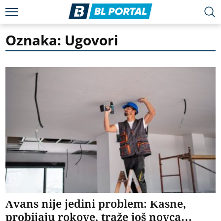
Oznaka: Ugovori
​Avans nije jedini problem: Kasne,
probijaju rokove, traže još novca…